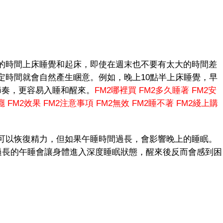
時間上床睡覺和起床，即使在週末也不要有太大的時間差
定時間就會自然產生睏意。例如，晚上10點半上床睡覺，早
節奏，更容易入睡和醒來。
FM2哪裡買
FM2多久睡著
FM2安
癮
FM2效果
FM2注意事項
FM2無效
FM2睡不著
FM2綫上購
以恢復精力，但如果午睡時間過長，會影響晚上的睡眠。
。過長的午睡會讓身體進入深度睡眠狀態，醒來後反而會感到困