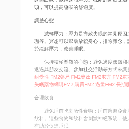
頭，可以提高睡眠的舒適度。
調整心態
減輕壓力：壓力是導致失眠的常見原因之
珈等。冥想可以幫助放鬆身心，排除雜念，讓
於緩解壓力，改善睡眠。
保持積極樂觀的心態：避免過度焦慮和擔
透過與朋友交流、參加社交活動等方式來調
耐受性
FM2藥局
FM2藥效
FM2處方
FM2處
失眠藥物
網購FM2
購買FM2
過量FM2
長期服
合理飲食
避免睡前吃刺激性食物：睡前應避免食用
飲料。這些食物和飲料會刺激神經系統，使
有助於促進睡眠。