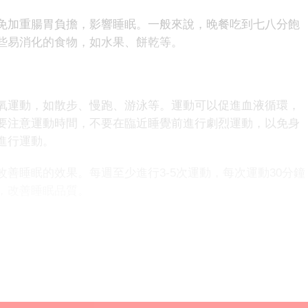
加重腸胃負擔，影響睡眠。一般來說，晚餐吃到七八分飽
些易消化的食物，如水果、餅乾等。
運動，如散步、慢跑、游泳等。運動可以促進血液循環，
要注意運動時間，不要在臨近睡覺前進行劇烈運動，以免身
進行運動。
睡眠的效果。每週至少進行3-5次運動，每次運動30分鐘
，改善睡眠品質。
持規律作息能讓身體形成生理時鐘，營造舒適的睡眠環境
、放鬆身心，合理飲食避免睡前刺激，適當運動促進身體代
也睡好覺，擺脫失眠的困擾，擁有健康的生活。