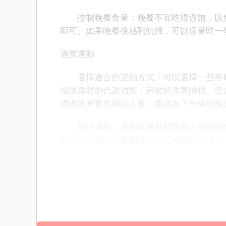
控制晚餐食量：晚餐不宜吃得過飽，以免
即可。如果晚餐後感到飢餓，可以適量吃一
適當運動
選擇適合的運動方式：可以選擇一些有氧
增強身體的代謝功能，有助於改善睡眠。但
體過於興奮而難以入睡。建議在下午或傍晚
堅持運動：運動需要長期堅持才能達到改善
以上。長期堅持運動可以提高身體的免疫力
治療失眠不吃藥也有很多有效的方法。保
可提高睡眠的舒適度，調整心態能減輕壓力
謝。只要堅持這些方法，相信一定能不吃藥