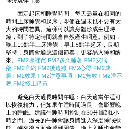
保持規律作息
固定起床和睡覺時間：每天盡量在相同的
時間上床睡覺和起床，即使在週末也不要有太
大的時間差異。這樣可以讓身體形成生理時
鐘，到了特定時間就會自然產生睏意。例如，
晚上10點半上床睡覺，早上6點半起床，長期
堅持，身體會適應這個節奏，更容易入睡和醒
來。
FM2哪裡買
FM2多久睡著
FM2安眠
藥
FM2官網
FM2後遺癥
FM2心得
FM2成
癮
FM2效果
FM2注意事項
FM2無效
FM2睡不
著
FM2綫上購買
避免白天過長時間午睡：白天適當午睡可
以恢復精力，但如果午睡時間過長，會影響晚
上的睡眠。建議午睡時間控制在30分鐘到1小
時之間。過長的午睡會讓身體進入深度睡眠狀
態，醒來後反而會感到困倦，晚上入睡也會變