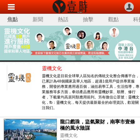
焦點
新聞
熱話
抽擊
觀點
科
靈機文化
靈機文化是目前全球華人區知名的傳統文化整合傳播平台，
已累計為48個國家及華人地區，超過1億用戶提供專業服
務，開發的專業應用過百個，涵括易學工具，生活指導，專
業服務等多方面，拳頭產品應用有靈機妙算、順曆、修行
者，下載量均高居同類應用前列。另有微信公眾號：靈機文
化，fb：靈機文化，每天提供最新最全的命理資訊，歡迎關
注我们。
龍口戲珠，盜氣聚財，南寧市壹條
橋的風水陰謀
靈機文化