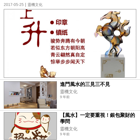
|
2017-05-25
靈機文化
進門風水的三見三不見
靈機文化
9 年前
【風水】一定要重視！銀包聚財的
學問
靈機文化
9 年前