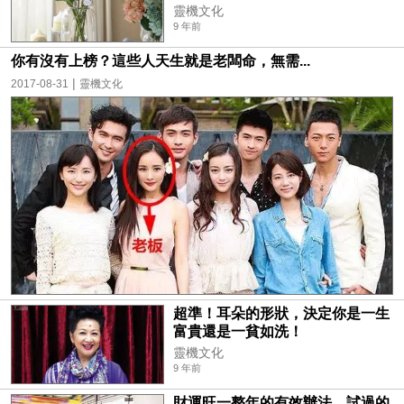
靈機文化
9 年前
你有沒有上榜？這些人天生就是老闆命，無需...
|
2017-08-31
靈機文化
超準！耳朵的形狀，決定你是一生
富貴還是一貧如洗！
靈機文化
9 年前
財運旺一整年的有效辦法，試過的