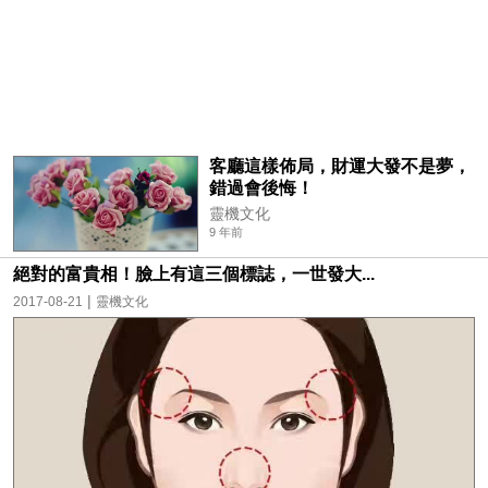
客廳這樣佈局，財運大發不是夢，
錯過會後悔！
靈機文化
9 年前
絕對的富貴相！臉上有這三個標誌，一世發大...
|
2017-08-21
靈機文化