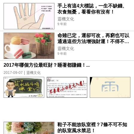
手上有這4大標誌，一生不缺錢、
衣食無憂，看看你有沒有！
靈機文化
9 年前
命雖已定，運卻可改，再窮也可以
通過這些方法增強財運！不得不
看！
靈機文化
9 年前
2017年哪個方位最旺財？睡著都賺錢！...
|
2017-09-07
靈機文化
鞋子不能放臥室裡？7條不可不知
的臥室風水禁忌！