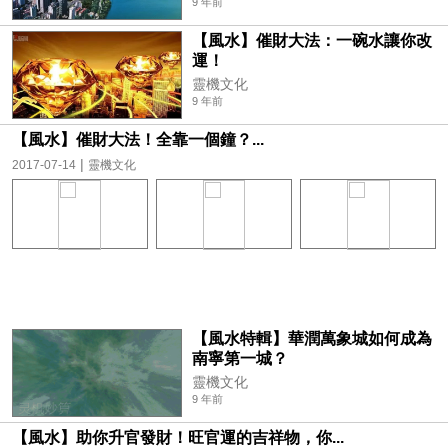
9 年前
【風水】催財大法：一碗水讓你改
運！
靈機文化
9 年前
【風水】催財大法！全靠一個鐘？...
|
2017-07-14
靈機文化
【風水特輯】華潤萬象城如何成為
南寧第一城？
靈機文化
9 年前
【風水】助你升官發財！旺官運的吉祥物，你...