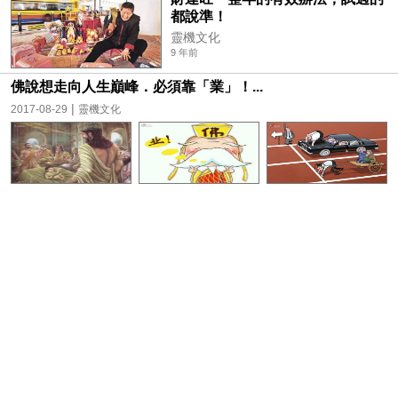
都說準！
靈機文化
9 年前
佛說想走向人生巔峰．必須靠「業」！...
|
2017-08-29
靈機文化