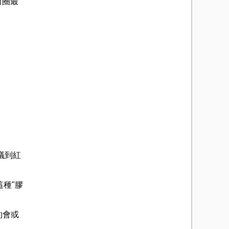
尚圈最
議到紅
種"膠
約會或