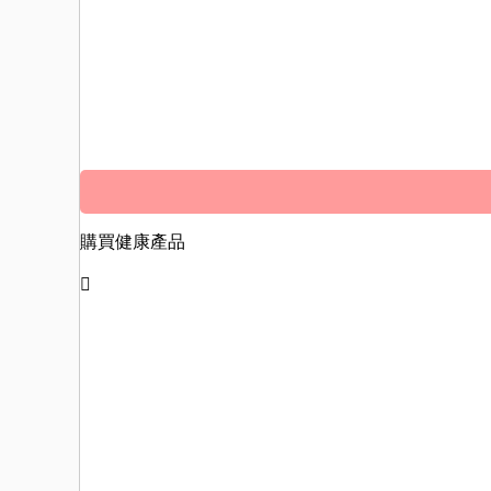
首頁»
健康產品心得»
【時尚成分解碼】
用心得的養生指南
購買健康產品
