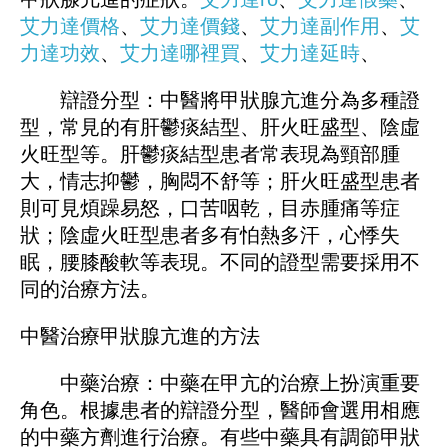
艾力達價格
、
艾力達價錢
、
艾力達副作用
、
艾
力達功效
、
艾力達哪裡買
、
艾力達延時
、
辯證分型：中醫將甲狀腺亢進分為多種證
型，常見的有肝鬱痰結型、肝火旺盛型、陰虛
火旺型等。肝鬱痰結型患者常表現為頸部腫
大，情志抑鬱，胸悶不舒等；肝火旺盛型患者
則可見煩躁易怒，口苦咽乾，目赤腫痛等症
狀；陰虛火旺型患者多有怕熱多汗，心悸失
眠，腰膝酸軟等表現。不同的證型需要採用不
同的治療方法。
中醫治療甲狀腺亢進的方法
中藥治療：中藥在甲亢的治療上扮演重要
角色。根據患者的辯證分型，醫師會選用相應
的中藥方劑進行治療。有些中藥具有調節甲狀