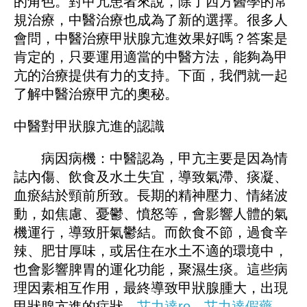
的角色。對甲亢患者來說，除了西方醫學的常
規治療，中醫治療也成為了新的選擇。很多人
會問，中醫治療甲狀腺亢進效果好嗎？答案是
肯定的，只要運用適當的中醫方法，能夠為甲
亢的治療提供有力的支持。下面，我們就一起
了解中醫治療甲亢的奧秘。
中醫對甲狀腺亢進的認識
病因病機：中醫認為，甲亢主要是因為情
誌內傷、飲食及水土失宜，導致氣滯、痰凝、
血瘀結於頸前所致。長期的精神壓力、情緒波
動，如焦慮、憂鬱、憤怒等，會影響人體的氣
機運行，導致肝氣鬱結。而飲食不節，過食辛
辣、肥甘厚味，或居住在水土不適的環境中，
也會影響脾胃的運化功能，聚濕生痰。這些病
理因素相互作用，最終導致甲狀腺腫大，出現
甲狀腺亢進的症狀。
艾力達ro
、
艾力達假藥
、