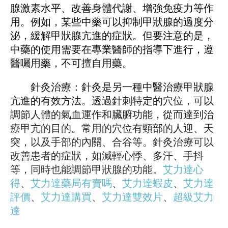
腺激素水平、改善身體代謝、增強免疫力等作
用。例如，某些中藥可以抑制甲狀腺的過度分
泌，緩解甲狀腺亢進的症狀。但要注意的是，
中藥的使用需要在專業醫師的指導下進行，遵
醫囑用藥，不可擅自用藥。
針灸治療：針灸是另一種中醫治療甲狀腺
亢進的有效方法。透過針刺特定的穴位，可以
調節人體的氣血運作和臟腑功能，從而達到治
療甲亢的目的。常用的穴位有頸部的人迎、天
突，以及手部的內關、合谷等。針灸治療可以
改善患者的症狀，如減輕心悸、多汗、手抖
等，同時也能調節甲狀腺的功能。
艾力達心
得
、
艾力達藥局有賣嗎
、
艾力達蝦皮
、
艾力達
評價
、
艾力達購買
、
艾力達雙效片
、
超級艾力
達