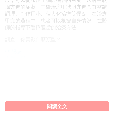
段，可以從整體上調節機體的功能，緩解甲狀
腺亢進的症狀。中醫治療甲狀腺亢進具有整體
調理、副作用小、個人化治療等優點。在治療
甲亢的過程中，患者可以根據自身情況，在醫
師的指導下選擇適當的治療方法。
調查：你喜歡什麼類型？
OL誘惑
學生制服
人妻NTR
素人女大生
歐美系列
自拍外流
不好說
閱讀全文