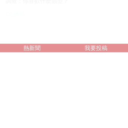
調查：你喜歡什麼類型？
OL誘惑
學生制服
人妻NTR
素人女大生
歐美系列
熱新聞
我要投稿
自拍外流
不好說
閱讀全文