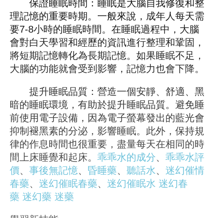
保證睡眠時間：睡眠是大腦自我修復和整
理記憶的重要時期。一般來說，成年人每天需
要7-8小時的睡眠時間。在睡眠過程中，大腦
會對白天學習和經歷的資訊進行整理和鞏固，
將短期記憶轉化為長期記憶。如果睡眠不足，
大腦的功能就會受到影響，記憶力也會下降。
提升睡眠品質：營造一個安靜、舒適、黑
暗的睡眠環境，有助於提升睡眠品質。避免睡
前使用電子設備，因為電子螢幕發出的藍光會
抑制褪黑素的分泌，影響睡眠。此外，保持規
律的作息時間也很重要，盡量每天在相同的時
間上床睡覺和起床。
乖乖水的成分
、
乖乖水評
價
、
事後無記憶
、
昏睡藥
、
聽話水
、
迷幻催情
春藥
、
迷幻催眠春藥
、
迷幻催眠水
迷幻春
藥
迷幻藥
迷藥