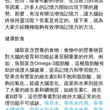
色。然而，隨著年齡的增長、生活壓力的增加
等因素，許多人的記憶力開始出現下降的趨
勢。那麼，有沒有辦法增強記憶力，讓大腦始
終保持靈活呢？答案是肯定的。接下來，就為
大家介紹幾種能夠有效增強記憶力的方法。
健康飲食
攝取富含營養的食物：食物中的營養物質
對大腦的發育和功能起著至關重要的作用。例
如，魚類富含Omega-3脂肪酸，這種脂肪酸有
助於保護大腦健康，提高記憶力和學習能力。
堅果含有豐富的維生素E和不飽和脂肪酸，能
夠抗氧化，延緩大腦老化。蔬菜和水果則提供
了大量的維生素和礦物質，如維生素C、維生
素B群等，這些營養素對於維持大腦正常的生
理功能不可或缺。
乖乖水
、
乖乖水作用
、
乖乖
水哪裡買
、
乖乖水安全嗎
、
乖乖水效果
、
乖乖