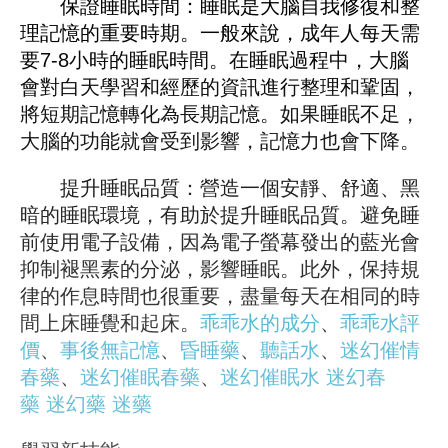
保證睡眠時間：睡眠是大腦自我修復和整
理記憶的重要時期。一般來說，成年人每天需
要7-8小時的睡眠時間。在睡眠過程中，大腦
會對白天學習和經歷的資訊進行整理和鞏固，
將短期記憶轉化為長期記憶。如果睡眠不足，
大腦的功能就會受到影響，記憶力也會下降。
提升睡眠品質：營造一個安靜、舒適、黑
暗的睡眠環境，有助於提升睡眠品質。避免睡
前使用電子設備，因為電子螢幕發出的藍光會
抑制褪黑素的分泌，影響睡眠。此外，保持規
律的作息時間也很重要，盡量每天在相同的時
間上床睡覺和起床。
乖乖水的成分
、
乖乖水評
價
、
事後無記憶
、
昏睡藥
、
聽話水
、
迷幻催情
春藥
、
迷幻催眠春藥
、
迷幻催眠水
迷幻春
藥
迷幻藥
迷藥