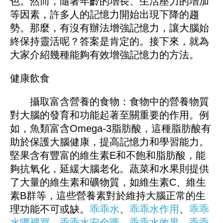
色。然而，隨著年齡的增長、生活壓力的增加
等因素，許多人的記憶力開始出現下降的趨
勢。那麼，有沒有辦法增強記憶力，讓大腦始
終保持靈活呢？答案是肯定的。接下來，就為
大家介紹幾種能夠有效增強記憶力的方法。
健康飲食
攝取富含營養的食物：食物中的營養物質
對大腦的發育和功能起著至關重要的作用。例
如，魚類富含Omega-3脂肪酸，這種脂肪酸有
助於保護大腦健康，提高記憶力和學習能力。
堅果含有豐富的維生素E和不飽和脂肪酸，能
夠抗氧化，延緩大腦老化。蔬菜和水果則提供
了大量的維生素和礦物質，如維生素C、維生
素B群等，這些營養素對於維持大腦正常的生
理功能不可或缺。
乖乖水
、
乖乖水作用
、
乖乖
水哪裡買
、
乖乖水安全嗎
、
乖乖水效果
、
乖乖