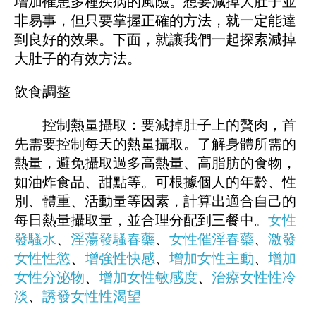
增加罹患多種疾病的風險。想要減掉大肚子並
非易事，但只要掌握正確的方法，就一定能達
到良好的效果。下面，就讓我們一起探索減掉
大肚子的有效方法。
飲食調整
控制熱量攝取：要減掉肚子上的贅肉，首
先需要控制每天的熱量攝取。了解身體所需的
熱量，避免攝取過多高熱量、高脂肪的食物，
如油炸食品、甜點等。可根據個人的年齡、性
別、體重、活動量等因素，計算出適合自己的
每日熱量攝取量，並合理分配到三餐中。
女性
發騷水
、
淫蕩發騷春藥
、
女性催淫春藥
、
激發
女性性慾
、
增強性快感
、
增加女性主動
、
增加
女性分泌物
、
增加女性敏感度
、
治療女性性冷
淡
、
誘發女性性渴望