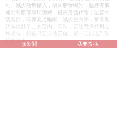
制，減少熱量攝入，增加膳食纖維；堅持有氧
運動和腹部專項訓練，提高身體代謝；改善生
活習慣，確保充足睡眠，減少壓力等，都有助
於減掉肚子上的贅肉。同時，要注意保持耐心
和堅持，相信只要方法正確，就一定能達到理
想的效果。
熱新聞
我要投稿
調查：你喜歡什麼類型？
OL誘惑
學生制服
人妻NTR
素人女大生
歐美系列
自拍外流
不好說