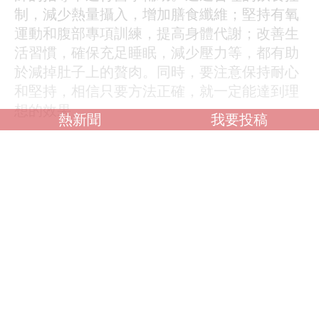
制，減少熱量攝入，增加膳食纖維；堅持有氧
運動和腹部專項訓練，提高身體代謝；改善生
活習慣，確保充足睡眠，減少壓力等，都有助
於減掉肚子上的贅肉。同時，要注意保持耐心
和堅持，相信只要方法正確，就一定能達到理
想的效果。
熱新聞
我要投稿
調查：你喜歡什麼類型？
OL誘惑
學生制服
人妻NTR
素人女大生
歐美系列
自拍外流
不好說