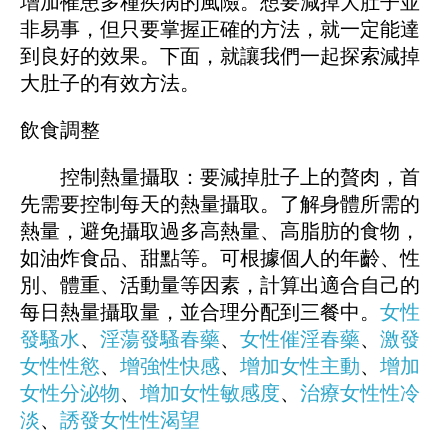
增加罹患多種疾病的風險。想要減掉大肚子並
非易事，但只要掌握正確的方法，就一定能達
到良好的效果。下面，就讓我們一起探索減掉
大肚子的有效方法。
飲食調整
控制熱量攝取：要減掉肚子上的贅肉，首
先需要控制每天的熱量攝取。了解身體所需的
熱量，避免攝取過多高熱量、高脂肪的食物，
如油炸食品、甜點等。可根據個人的年齡、性
別、體重、活動量等因素，計算出適合自己的
每日熱量攝取量，並合理分配到三餐中。
女性
發騷水
、
淫蕩發騷春藥
、
女性催淫春藥
、
激發
女性性慾
、
增強性快感
、
增加女性主動
、
增加
女性分泌物
、
增加女性敏感度
、
治療女性性冷
淡
、
誘發女性性渴望