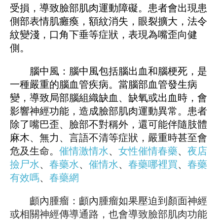
受損，導致臉部肌肉運動障礙。患者會出現患
側部表情肌癱瘓，額紋消失，眼裂擴大，法令
紋變淺，口角下垂等症狀，表現為嘴歪向健
側。
腦中風：腦中風包括腦出血和腦梗死，是
一種嚴重的腦血管疾病。當腦部血管發生病
變，導致局部腦組織缺血、缺氧或出血時，會
影響神經功能，造成臉部肌肉運動異常。患者
除了嘴巴歪、臉部不對稱外，還可能伴隨肢體
麻木、無力、言語不清等症狀，嚴重時甚至會
危及生命。
催情激情水
、
女性催情春藥
、
夜店
撿尸水
、
春藥水
、
催情水
、
春藥哪裡買
、
春藥
有效嗎
、
春藥網
顱內腫瘤：顱內腫瘤如果壓迫到顏面神經
或相關神經傳導通路，也會導致臉部肌肉功能