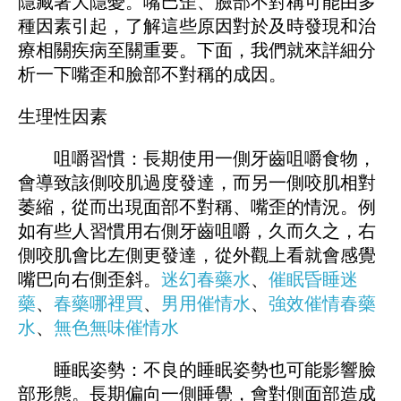
隱藏著大隱憂。嘴巴歪、臉部不對稱可能由多
種因素引起，了解這些原因對於及時發現和治
療相關疾病至關重要。下面，我們就來詳細分
析一下嘴歪和臉部不對稱的成因。
生理性因素
咀嚼習慣：長期使用一側牙齒咀嚼食物，
會導致該側咬肌過度發達，而另一側咬肌相對
萎縮，從而出現面部不對稱、嘴歪的情況。例
如有些人習慣用右側牙齒咀嚼，久而久之，右
側咬肌會比左側更發達，從外觀上看就會感覺
嘴巴向右側歪斜。
迷幻春藥水
、
催眠昏睡迷
藥
、
春藥哪裡買
、
男用催情水
、
強效催情春藥
水
、
無色無味催情水
睡眠姿勢：不良的睡眠姿勢也可能影響臉
部形態。長期偏向一側睡覺，會對側面部造成