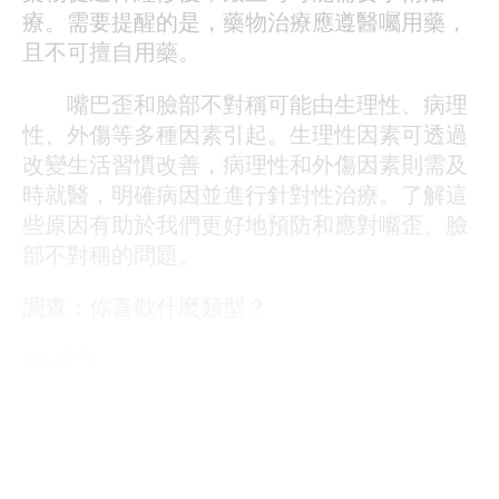
療。需要提醒的是，藥物治療應遵醫囑用藥，
且不可擅自用藥。
嘴巴歪和臉部不對稱可能由生理性、病理
性、外傷等多種因素引起。生理性因素可透過
改變生活習慣改善，病理性和外傷因素則需及
時就醫，明確病因並進行針對性治療。了解這
些原因有助於我們更好地預防和應對嘴歪、臉
部不對稱的問題。
調查：你喜歡什麼類型？
OL誘惑
學生制服
人妻NTR
素人女大生
歐美系列