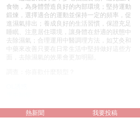
食物，為身體營造良好的內部環境；堅持運動
鍛煉，選擇適合的運動並保持一定的頻率，促
進濕氣排出；養成良好的生活習慣，保證充足
睡眠、注意居住環境，讓身體在舒適的狀態中
去除濕氣；合理運用中醫調理方法，如艾灸和
中藥來改善只要在日常生活中堅持做好這些方
面，去除濕氣的效果會更加明顯。
調查：你喜歡什麼類型？
OL誘惑
學生制服
人妻NTR
素人女大生
熱新聞
我要投稿
歐美系列
自拍外流
不好說