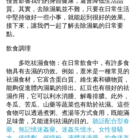
僅會影響我們的身體健康，還會降低生活品
質。其實，去除濕氣並不難，只要在日常生活
中堅持做好一些小事，就能起到很好的效果。
接下來，讓我們一起了解去除濕氣的日常要
點。
飲食調理
多吃祛濕食物：在日常飲食中，有許多食
物具有去濕的功效。例如，薏米是一種常見的
祛濕食材，它富含蛋白質、維生素和礦物質，
能夠促進體內濕氣的排出。紅豆也有很好的祛
濕作用，它可以利水消腫、解毒排膿。此外，
冬瓜、苦瓜、山藥等蔬菜也有助於祛濕。這些
食物可以透過煮粥、煮湯等方式食用，既能滿
足味蕾，又能達到祛濕的目的。
聽話配合型春
藥
、
無記憶迷姦藥
、
迷姦失憶水
、
女性發騷
水
、
催情劑
、
催情粉
、
液體迷魂藥
、
約會迷姦