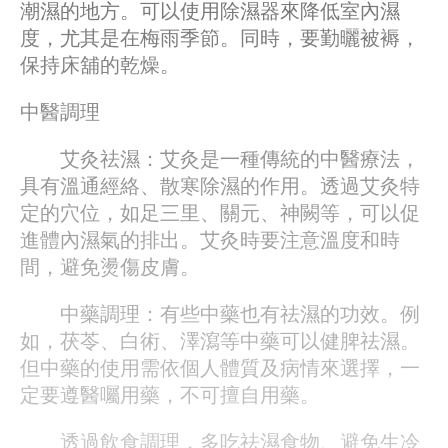
潮濕的地方。可以使用除濕器來降低室內濕
度，尤其是在梅雨季節。同時，要勤曬被褥，
保持床舖的乾燥。
中醫調理
艾灸祛濕：艾灸是一種傳統的中醫療法，
具有溫通經絡、散寒除濕的作用。透過艾灸特
定的穴位，如足三里、關元、神闕等，可以促
進體內濕氣的排出。艾灸時要注意溫度和時
間，避免燙傷皮膚。
中藥調理：有些中藥也有祛濕的功效。例
如，茯苓、白術、澤瀉等中藥可以健脾祛濕。
但中藥的使用需依個人體質及病情來選擇，一
定要遵醫囑用藥，不可擅自用藥。
透過飲食調理，多吃祛濕食物、避免生冷