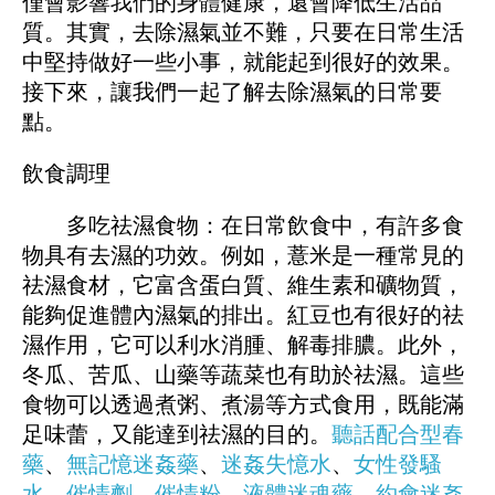
僅會影響我們的身體健康，還會降低生活品
質。其實，去除濕氣並不難，只要在日常生活
中堅持做好一些小事，就能起到很好的效果。
接下來，讓我們一起了解去除濕氣的日常要
點。
飲食調理
多吃祛濕食物：在日常飲食中，有許多食
物具有去濕的功效。例如，薏米是一種常見的
祛濕食材，它富含蛋白質、維生素和礦物質，
能夠促進體內濕氣的排出。紅豆也有很好的祛
濕作用，它可以利水消腫、解毒排膿。此外，
冬瓜、苦瓜、山藥等蔬菜也有助於祛濕。這些
食物可以透過煮粥、煮湯等方式食用，既能滿
足味蕾，又能達到祛濕的目的。
聽話配合型春
藥
、
無記憶迷姦藥
、
迷姦失憶水
、
女性發騷
水
、
催情劑
、
催情粉
、
液體迷魂藥
、
約會迷姦