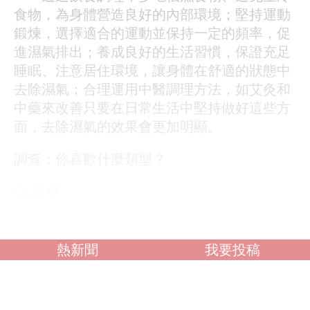
食物，為身體營造良好的內部環境；堅持運動
鍛煉，選擇適合的運動並保持一定的頻率，促
進濕氣排出；養成良好的生活習慣，保證充足
睡眠、注意居住環境，讓身體在舒適的狀態中
去除濕氣；合理運用中醫調理方法，如艾灸和
中藥來改善只要在日常生活中堅持做好這些方
面，去除濕氣的效果會更加明顯。
調查：你喜歡什麼類型？
OL誘惑
學生制服
人妻NTR
素人女大生
熱新聞
我要投稿
歐美系列
自拍外流
不好說