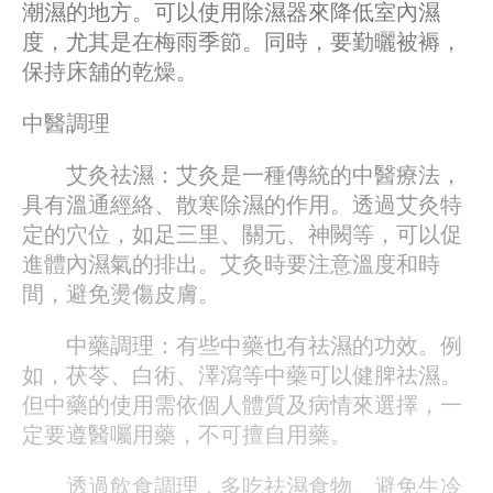
潮濕的地方。可以使用除濕器來降低室內濕
度，尤其是在梅雨季節。同時，要勤曬被褥，
保持床舖的乾燥。
中醫調理
艾灸祛濕：艾灸是一種傳統的中醫療法，
具有溫通經絡、散寒除濕的作用。透過艾灸特
定的穴位，如足三里、關元、神闕等，可以促
進體內濕氣的排出。艾灸時要注意溫度和時
間，避免燙傷皮膚。
中藥調理：有些中藥也有祛濕的功效。例
如，茯苓、白術、澤瀉等中藥可以健脾祛濕。
但中藥的使用需依個人體質及病情來選擇，一
定要遵醫囑用藥，不可擅自用藥。
透過飲食調理，多吃祛濕食物、避免生冷