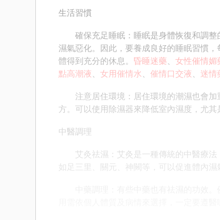
生活習慣
確保充足睡眠：睡眠是身體恢復和調整的
濕氣惡化。因此，要養成良好的睡眠習慣，每
體得到充分的休息。
昏睡迷藥
、
女性催情媚
點高潮液
、
女用催情水
、
催情口交液
、
迷情
注意居住環境：居住環境的潮濕也會加重
方。可以使用除濕器來降低室內濕度，尤其
中醫調理
艾灸祛濕：艾灸是一種傳統的中醫療法，
如足三里、關元、神闕等，可以促進體內濕
中藥調理：有些中藥也有祛濕的功效。例
用需依個人體質及病情來選擇，一定要遵醫