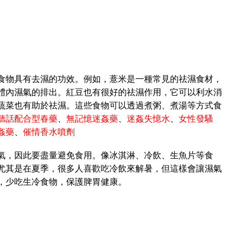
物具有去濕的功效。例如，薏米是一種常見的祛濕食材，
體內濕氣的排出。紅豆也有很好的祛濕作用，它可以利水消
蔬菜也有助於祛濕。這些食物可以透過煮粥、煮湯等方式食
聽話配合型春藥
、
無記憶迷姦藥
、
迷姦失憶水
、
女性發騷
姦藥
、
催情香水噴劑
，因此要盡量避免食用。像冰淇淋、冷飲、生魚片等食
尤其是在夏季，很多人喜歡吃冷飲來解暑，但這樣會讓濕氣
，少吃生冷食物，保護脾胃健康。