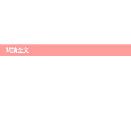
食物，為身體營造良好的內部環境；堅持運動鍛煉，選擇
出；養成良好的生活習慣，保證充足睡眠、注意居住環境，
中醫調理方法，如艾灸和中藥來改善只要在日常生活中堅持
。
閱讀全文