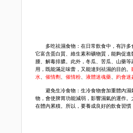
多吃祛濕食物：在日常飲食中，有許多食
它富含蛋白質、維生素和礦物質，能夠促進
腫、解毒排膿。此外，冬瓜、苦瓜、山藥等
用，既能滿足味蕾，又能達到祛濕的目的。
水
、
催情劑
、
催情粉
、
液體迷魂藥
、
約會迷
避免生冷食物：生冷食物會加重體內濕氣
物，會使脾胃功能減弱，影響濕氣的運作。
在體內累積。所以，要養成良好的飲食習慣