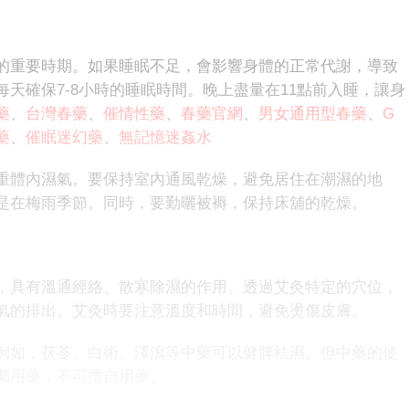
重要時期。如果睡眠不足，會影響身體的正常代謝，導致
天確保7-8小時的睡眠時間。晚上盡量在11點前入睡，讓身
藥
、
台灣春藥
、
催情性藥
、
春藥官網
、
男女通用型春藥
、
G
藥
、
催眠迷幻藥
、
無記憶迷姦水
體內濕氣。要保持室內通風乾燥，避免居住在潮濕的地
是在梅雨季節。同時，要勤曬被褥，保持床舖的乾燥。
具有溫通經絡、散寒除濕的作用。透過艾灸特定的穴位，
氣的排出。艾灸時要注意溫度和時間，避免燙傷皮膚。
如，茯苓、白術、澤瀉等中藥可以健脾祛濕。但中藥的使
囑用藥，不可擅自用藥。