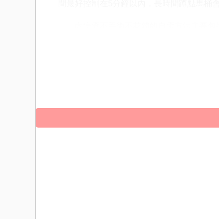
間最好控制在5分鐘以內，長時間蹲點馬桶
內痔瘡不手術不花錢的自癒方法主要包括
向。透過增加膳食纖維攝取、多喝水、避免
潔，進行提肛運動和有氧運動，以及養成定
瘡的症狀，促進內痔瘡的自癒。但要注意的
時就醫，以免延誤病情。