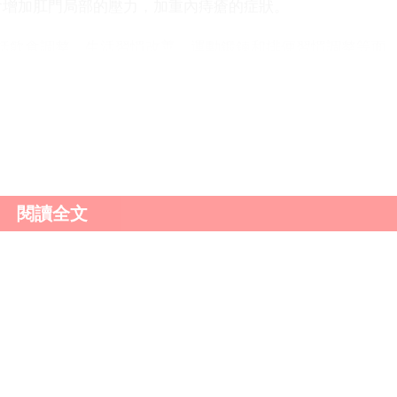
會增加肛門局部的壓力，加重內痔瘡的症狀。
飲食調整、生活習慣改善、運動鍛鍊和排便習慣調整等面
刺激性食物，保持規律作息、避免久坐久站、保持肛門清
時排便、避免排便時間過長的習慣等，可以有效地改善內痔
是，如果內痔瘡症狀嚴重，如出血量大、疼痛劇烈等，應及
閱讀全文