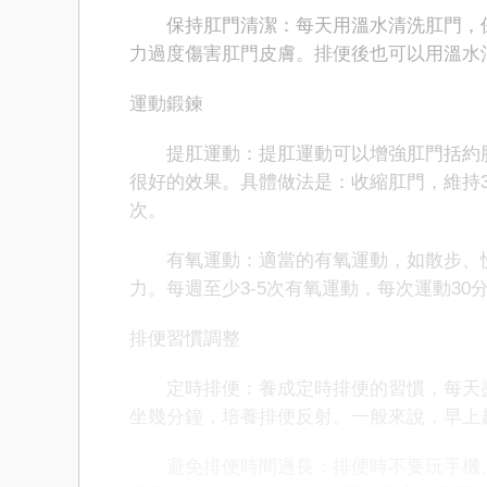
保持肛門清潔：每天用溫水清洗肛門，保
力過度傷害肛門皮膚。排便後也可以用溫水
運動鍛鍊
提肛運動：提肛運動可以增強肛門括約肌
很好的效果。具體做法是：收縮肛門，維持3-
次。
有氧運動：適當的有氧運動，如散步、慢
力。每週至少3-5次有氧運動，每次運動30
排便習慣調整
定時排便：養成定時排便的習慣，每天盡
坐幾分鐘，培養排便反射。一般來說，早上
避免排便時間過長：排便時不要玩手機、看