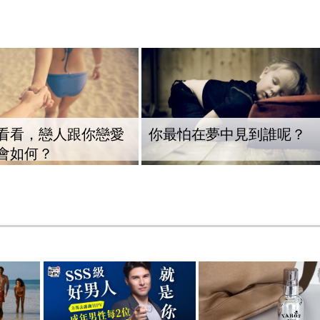
看看，戀人跟你戀愛
你最怕在夢中見到誰呢？
會如何？