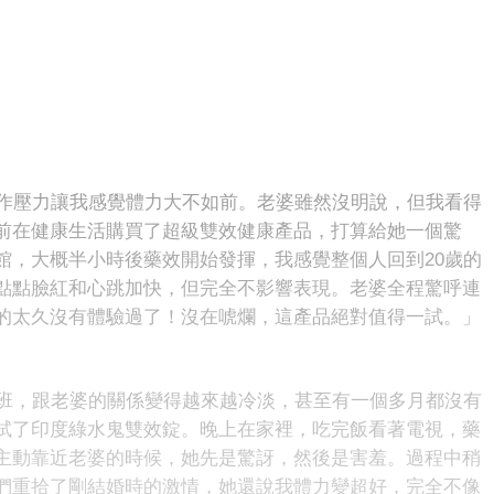
工作壓力讓我感覺體力大不如前。老婆雖然沒明說，但我看得
前在健康生活購買了超級雙效健康產品，打算給她一個驚
館，大概半小時後藥效開始發揮，我感覺整個人回到20歲的
點點臉紅和心跳加快，但完全不影響表現。老婆全程驚呼連
的太久沒有體驗過了！沒在唬爛，這產品絕對值得一試。」
加班，跟老婆的關係變得越來越冷淡，甚至有一個多月都沒有
試了印度綠水鬼雙效錠。晚上在家裡，吃完飯看著電視，藥
主動靠近老婆的時候，她先是驚訝，然後是害羞。過程中稍
們重拾了剛結婚時的激情，她還說我體力變超好，完全不像