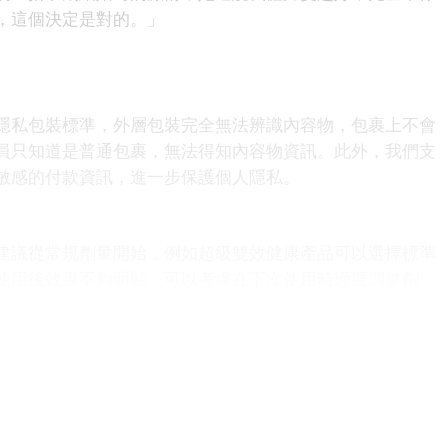
，這個決定是對的。」
隱私包裝標準，外層包裝完全無法辨識內容物，包裹上不會
員只知道是普通包裹，無法得知內容物資訊。此外，我們支
敏感的付款資訊，進一步保護個人隱私。
？
建議從常規劑量開始，例如超級雙效健康產品可以選擇標準
使用後效果不夠明顯，可以考慮在下次使用時適度調整劑
且24小時內只能使用一次。如果對劑量選擇有疑問，歡迎隨
掌握？
時間略有差異，一般建議在預計親密互動前1-2小時服用，給
果持續時間較長，可達36小時，這意味著在這段時間內您都