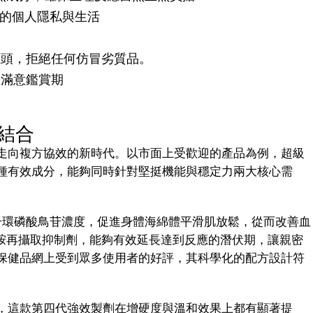
的個人隱私與生活
源頭，拒絕任何仿冒劣質品。
天滿意鑑賞期
結合
走向複方協效的新時代。以市面上受歡迎的產品為例，超級
種有效成分，能夠同時針對堅挺機能與穩定力兩大核心需
升環磷酸鳥苷濃度，促進身體海綿體平滑肌放鬆，從而改善血
色胺再攝取抑制劑，能夠有效延長達到反應的潛伏期，讓親密
保健品網上受到眾多使用者的好評，其科學化的配方設計符
，這款第四代強效製劑在增硬度與溫和效果上都有顯著提