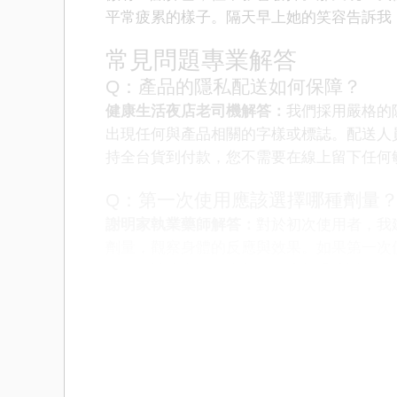
平常疲累的樣子。隔天早上她的笑容告訴我
常見問題專業解答
Q：產品的隱私配送如何保障？
健康生活夜店老司機解答：
我們採用嚴格的
出現任何與產品相關的字樣或標誌。配送人
持全台貨到付款，您不需要在線上留下任何
Q：第一次使用應該選擇哪種劑量
謝明家執業藥師解答：
對於初次使用者，我
劑量，觀察身體的反應與效果。如果第一次
量。但請注意，最大劑量不應超過建議值，
時透過LINE諮詢我們的專業藥師。
Q：效果持續時間與服用時機如何
健康生活夜店老司機解答：
不同產品的起效
藥效足夠的發揮時間。他達拉非類產品的效