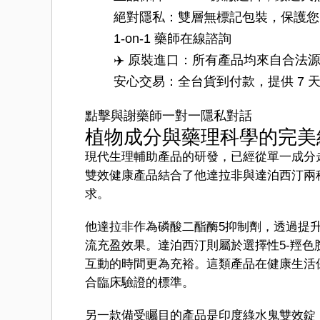
絕對隱私：雙層無標記包裝，保護您
1-on-1 藥師在線諮詢
✈️ 原裝進口：所有產品均來自合法
安心交易：全台貨到付款，提供 7 
點擊與謝藥師一對一隱私對話
植物成分與藥理科學的完美
現代生理輔助產品的研發，已經從單一成分
雙效健康產品結合了他達拉非與達泊西汀兩
求。
他達拉非作為磷酸二酯酶5抑制劑，透過提
流充盈效果。達泊西汀則屬於選擇性5-羥
互動的時間更為充裕。這類產品在健康生活
合臨床驗證的標準。
另一款備受矚目的產品是印度綠水鬼雙效錠