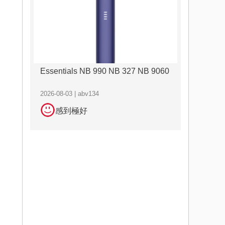
Essentials NB 990 NB 327 NB 9060
2026-08-03 | abv134
感到極好