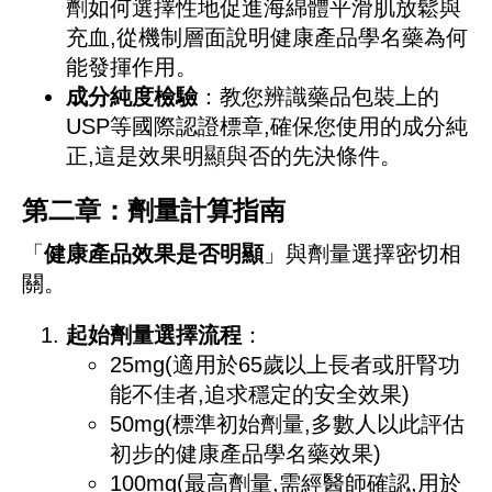
劑如何選擇性地促進海綿體平滑肌放鬆與
充血,從機制層面說明健康產品學名藥為何
能發揮作用。
成分純度檢驗
：教您辨識藥品包裝上的
USP等國際認證標章,確保您使用的成分純
正,這是效果明顯與否的先決條件。
第二章：劑量計算指南
「
健康產品效果是否明顯
」與劑量選擇密切相
關。
起始劑量選擇流程
：
25mg(適用於65歲以上長者或肝腎功
能不佳者,追求穩定的安全效果)
50mg(標準初始劑量,多數人以此評估
初步的健康產品學名藥效果)
100mg(最高劑量,需經醫師確認,用於