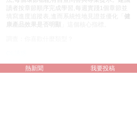
讀者按章節順序完成學習,每週實踐1個章節並
填寫進度追蹤表,進而系統性地見證並優化「
健
康產品效果是否明顯
」這個核心指標。
調查：你喜歡什麼類型？
OL誘惑
學生制服
熱新聞
我要投稿
人妻NTR
素人女大生
歐美系列
自拍外流
不好說
閱讀全文