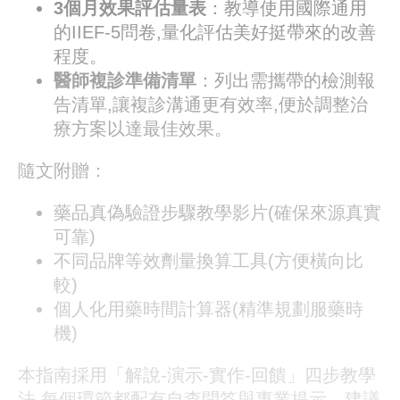
3個月效果評估量表
：教導使用國際通用
的IIEF-5問卷,量化評估美好挺帶來的改善
程度。
醫師複診準備清單
：列出需攜帶的檢測報
告清單,讓複診溝通更有效率,便於調整治
療方案以達最佳效果。
隨文附贈：
藥品真偽驗證步驟教學影片(確保來源真實
可靠)
不同品牌等效劑量換算工具(方便橫向比
較)
個人化用藥時間計算器(精準規劃服藥時
機)
本指南採用「解說-演示-實作-回饋」四步教學
法,每個環節都配有自查問答與專業提示。建議