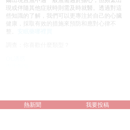
爾出現且無不適一般無需過於擔心，但頻繁出
現或伴隨其他症狀時則需及時就醫。透過對這
些知識的了解，我們可以更專注於自己的心臟
健康，採取有效的措施來預防和應對心律不
整。
安眠藥哪裡買
調查：你喜歡什麼類型？
OL誘惑
學生制服
人妻NTR
素人女大生
歐美系列
自拍外流
熱新聞
我要投稿
不好說
閱讀全文