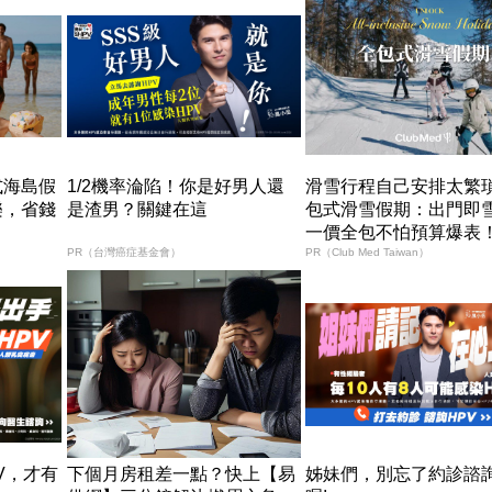
式海島假
1/2機率淪陷！你是好男人還
滑雪行程自己安排太繁
樂，省錢
是渣男？關鍵在這
包式滑雪假期：出門即
一價全包不怕預算爆表
PR（台灣癌症基金會）
PR（Club Med Taiwan）
V，才有
下個月房租差一點？快上【易
姊妹們，別忘了約診諮詢