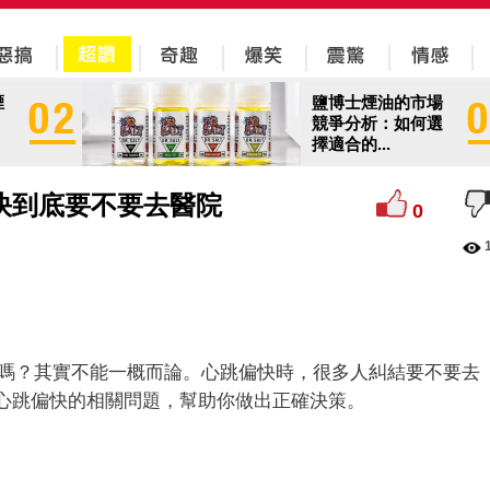
煙
鹽博士煙油的市場
競爭分析：如何選
擇適合的...
偏快到底要不要去醫院
0
正常嗎？其實不能一概而論。心跳偏快時，很多人糾結要不要去
心跳偏快的相關問題，幫助你做出正確決策。