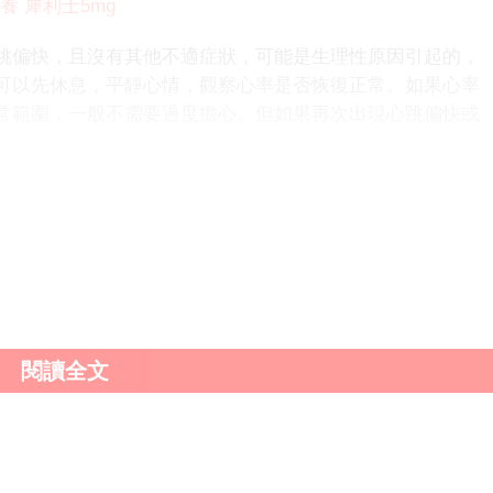
保養
犀利士5mg
偏快，且沒有其他不適症狀，可能是生理性原因引起的，
可以先休息，平靜心情，觀察心率是否恢復正常。如果心率
常範圍，一般不需要過度擔心。但如果再次出現心跳偏快或
斷，要結合具體狀況分析。劇烈運動、情緒激動等生理性因素導
靜狀態下持續的心率偏快可能與疾病有關。心跳偏快時，若
較長，應及時到院檢查。若只是偶爾一次且無其他不適，可
時及時就醫，保障身體健康。
閱讀全文