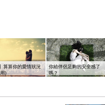
】算算你的愛情狀況
你給伴侶足夠的安全感了
用)
嗎？