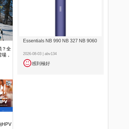
Essentials NB 990 NB 327 NB 9060
瑣？全
2026-08-03 | abv134
雪場，
！
感到極好
HPV