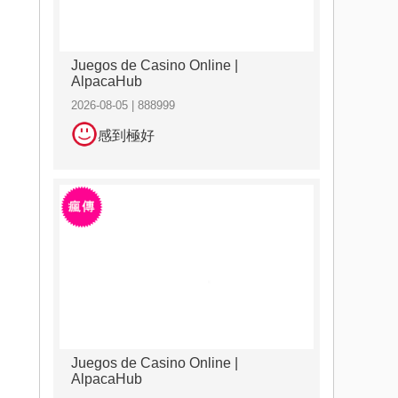
Juegos de Casino Online |
AlpacaHub
2026-08-05 | 888999
感到極好
Juegos de Casino Online |
AlpacaHub