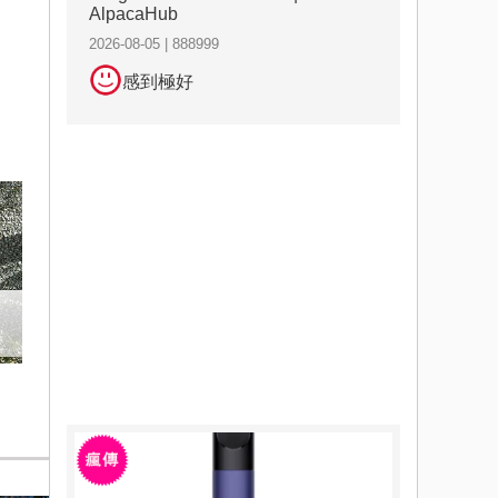
AlpacaHub
2026-08-05 | 888999
感到極好