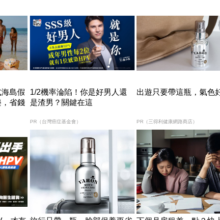
式海島假
1/2機率淪陷！你是好男人還
出遊只要帶這瓶，氣色
樂，省錢
是渣男？關鍵在這
PR（台灣癌症基金會）
PR（三得利健康網路商店）