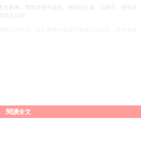
生刺激，導致大便不成形。例如抗生素、瀉藥等，使用過
響腸道功能。
鬱等狀態下，會影響神經系統對胃腸道的調節，導致胃腸
成。飲食方面，攝取過多生冷食物、飲食不規律、食物過
病如腸炎、腸躁症和腸道腫瘤等也是重要原因。此外，腹部
會導致大便不成形。若出現長期大便不成形的狀況，應及時
力。若症狀持續不緩解或伴隨其他異常症狀，應及時就醫，
療。
閱讀全文