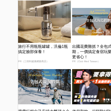
旅行不用瓶瓶罐罐，汎倫1瓶
出國花費難抓？全包
搞定臉部保養！
期，一價搞定食宿玩
更省心！
PR（三得利健康網路商店）
PR（Club Med Taiwan）