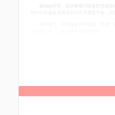
藥物副作用：某些藥物可能會對胃腸道產
程中可能會破壞腸道內的正常菌叢平衡，影
精神壓力：長期處於精神緊張、焦慮、憂
道功能失調，出現大便不成形的症狀。
大便不成形和長期稀軟可能由多種原因造
敏或不耐受都可能影響大便的狀態。腸道疾
著涼、藥物副作用和精神壓力等其他因素也
調整飲食習慣，注意腹部保暖，緩解精神壓
進行相關檢查，以明確病因並進行針對性治