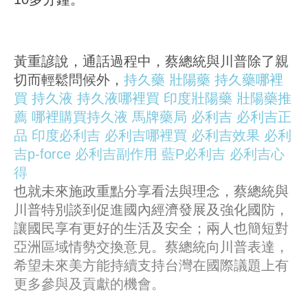
黃重諺說，通話過程中，蔡總統與川普除了親
切而輕鬆問候外，
持久藥
壯陽藥
持久藥哪裡
買
持久液
持久液哪裡買
印度壯陽藥
壯陽藥推
薦
哪裡購買持久液
馬牌藥局
必利吉
必利吉正
品
印度必利吉
必利吉哪裡買
必利吉效果
必利
吉p-force
必利吉副作用
藍P必利吉
必利吉心
得
也就未來施政重點分享看法與理念，蔡總統與
川普特別談到促進國內經濟發展及強化國防，
讓國民享有更好的生活及安全；兩人也簡短對
亞洲區域情勢交換意見。蔡總統向川普表達，
希望未來美方能持續支持台灣在國際議題上有
更多參與及貢獻的機會。