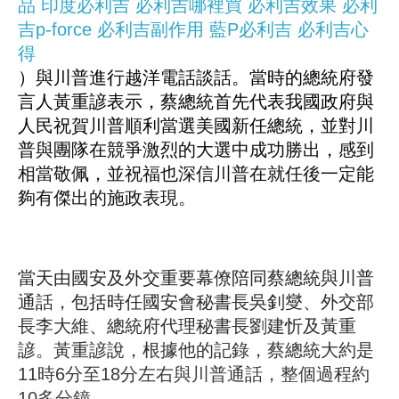
品
印度必利吉
必利吉哪裡買
必利吉效果
必利
吉p-force
必利吉副作用
藍P必利吉
必利吉心
得
）與川普進行越洋電話談話。當時的總統府發
言人黃重諺表示，蔡總統首先代表我國政府與
人民祝賀川普順利當選美國新任總統，並對川
普與團隊在競爭激烈的大選中成功勝出，感到
相當敬佩，並祝福也深信川普在就任後一定能
夠有傑出的施政表現。
當天由國安及外交重要幕僚陪同蔡總統與川普
通話，包括時任國安會秘書長吳釗燮、外交部
長李大維、總統府代理秘書長劉建忻及黃重
諺。黃重諺說，根據他的記錄，蔡總統大約是
11時6分至18分左右與川普通話，整個過程約
10多分鐘。