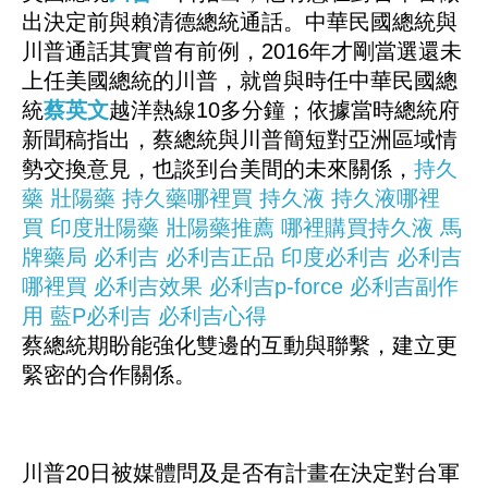
出決定前與賴清德總統通話。中華民國總統與
川普通話其實曾有前例，2016年才剛當選還未
上任美國總統的川普，就曾與時任中華民國總
統
蔡英文
越洋熱線10多分鐘；依據當時總統府
新聞稿指出，蔡總統與川普簡短對亞洲區域情
勢交換意見，也談到台美間的未來關係，
持久
藥
壯陽藥
持久藥哪裡買
持久液
持久液哪裡
買
印度壯陽藥
壯陽藥推薦
哪裡購買持久液
馬
牌藥局
必利吉
必利吉正品
印度必利吉
必利吉
哪裡買
必利吉效果
必利吉p-force
必利吉副作
用
藍P必利吉
必利吉心得
蔡總統期盼能強化雙邊的互動與聯繫，建立更
緊密的合作關係。
川普20日被媒體問及是否有計畫在決定對台軍