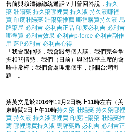
售前與賴清德總統通話？川普回答說，
持久
藥
壯陽藥
持久藥哪裡買
持久液
持久液哪裡
買
印度壯陽藥
壯陽藥推薦
哪裡購買持久液
馬
牌藥局
必利吉
必利吉正品
印度必利吉
必利吉
哪裡買
必利吉效果
必利吉p-force
必利吉副作
用
藍P必利吉
必利吉心得
「我會跟他談，我會跟每個人談。我們完全掌
握相關情勢。我們（日前）與習近平主席的會
晤非常棒；我們會處理那個事，那個台灣問
題」。
蔡英文是於2016年12月2日晚上11時左右（美
東時間2日上午10時
持久藥
壯陽藥
持久藥哪裡
買
持久液
持久液哪裡買
印度壯陽藥
壯陽藥推
薦
哪裡購買持久液
馬牌藥局
必利吉
必利吉正