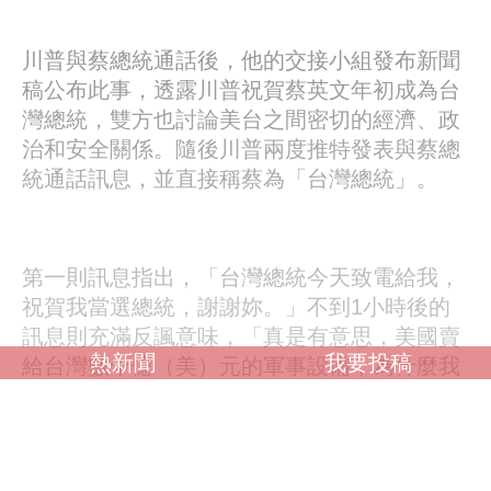
川普與蔡總統通話後，他的交接小組發布新聞
稿公布此事，透露川普祝賀蔡英文年初成為台
灣總統，雙方也討論美台之間密切的經濟、政
治和安全關係。隨後川普兩度推特發表與蔡總
統通話訊息，並直接稱蔡為「台灣總統」。
第一則訊息指出，「台灣總統今天致電給我，
祝賀我當選總統，謝謝妳。」不到1小時後的
訊息則充滿反諷意味，「真是有意思，美國賣
熱新聞
我要投稿
給台灣數十億（美）元的軍事設備，為什麼我
卻不能接受一通祝賀電話」，被解讀為回應外
界批評他與台灣總統熱線的反擊。