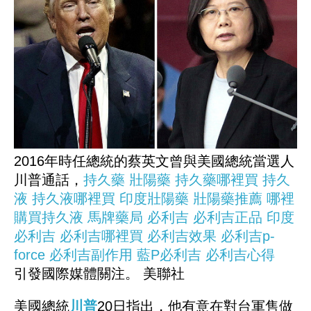
2016年時任總統的蔡英文曾與美國總統當選人
川普通話，
持久藥
壯陽藥
持久藥哪裡買
持久
液
持久液哪裡買
印度壯陽藥
壯陽藥推薦
哪裡
購買持久液
馬牌藥局
必利吉
必利吉正品
印度
必利吉
必利吉哪裡買
必利吉效果
必利吉p-
force
必利吉副作用
藍P必利吉
必利吉心得
引發國際媒體關注。 美聯社
美國總統
川普
20日指出，他有意在對台軍售做