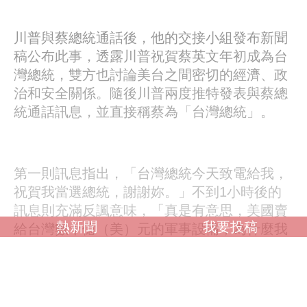
川普與蔡總統通話後，他的交接小組發布新聞
稿公布此事，透露川普祝賀蔡英文年初成為台
灣總統，雙方也討論美台之間密切的經濟、政
治和安全關係。隨後川普兩度推特發表與蔡總
統通話訊息，並直接稱蔡為「台灣總統」。
第一則訊息指出，「台灣總統今天致電給我，
祝賀我當選總統，謝謝妳。」不到1小時後的
訊息則充滿反諷意味，「真是有意思，美國賣
熱新聞
我要投稿
給台灣數十億（美）元的軍事設備，為什麼我
卻不能接受一通祝賀電話」，被解讀為回應外
界批評他與台灣總統熱線的反擊。