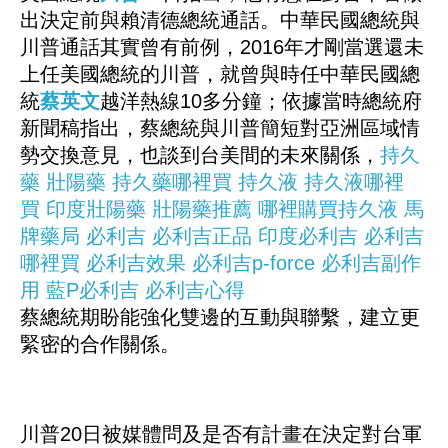
出決定前與賴清德總統通話。中華民國總統與
川普通話其實曾有前例，2016年才剛當選還未
上任美國總統的川普，就曾與時任中華民國總
統
蔡英文
越洋熱線10多分鐘；依據當時總統府
新聞稿指出，蔡總統與川普簡短對亞洲區域情
勢交換意見，也談到台美間的未來關係，
持久
藥
壯陽藥
持久藥哪裡買
持久液
持久液哪裡
買
印度壯陽藥
壯陽藥推薦
哪裡購買持久液
馬
牌藥局
必利吉
必利吉正品
印度必利吉
必利吉
哪裡買
必利吉效果
必利吉p-force
必利吉副作
用
藍P必利吉
必利吉心得
蔡總統期盼能強化雙邊的互動與聯繫，建立更
緊密的合作關係。
川普20日被媒體問及是否有計畫在決定對台軍