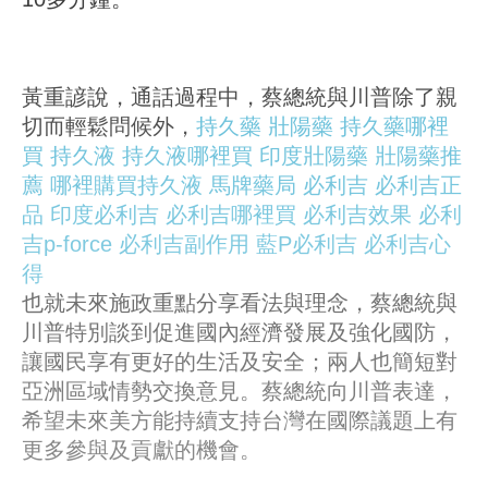
黃重諺說，通話過程中，蔡總統與川普除了親
切而輕鬆問候外，
持久藥
壯陽藥
持久藥哪裡
買
持久液
持久液哪裡買
印度壯陽藥
壯陽藥推
薦
哪裡購買持久液
馬牌藥局
必利吉
必利吉正
品
印度必利吉
必利吉哪裡買
必利吉效果
必利
吉p-force
必利吉副作用
藍P必利吉
必利吉心
得
也就未來施政重點分享看法與理念，蔡總統與
川普特別談到促進國內經濟發展及強化國防，
讓國民享有更好的生活及安全；兩人也簡短對
亞洲區域情勢交換意見。蔡總統向川普表達，
希望未來美方能持續支持台灣在國際議題上有
更多參與及貢獻的機會。