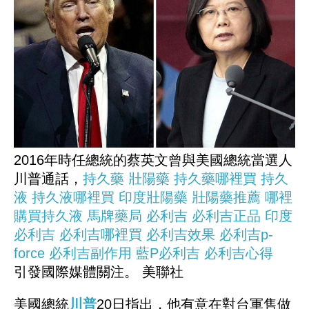
2016年時任總統的蔡英文曾與美國總統當選人
川普通話，
持久藥
壯陽藥
持久藥哪裡買
持久
液
持久液哪裡買
印度壯陽藥
壯陽藥推薦
哪裡
購買持久液
馬牌藥局
必利吉
必利吉正品
印度
必利吉
必利吉哪裡買
必利吉效果
必利吉p-
force
必利吉副作用
藍P必利吉
必利吉心得
引發國際媒體關注。 美聯社
美國總統
川普
20日指出，他有意在對台軍售做