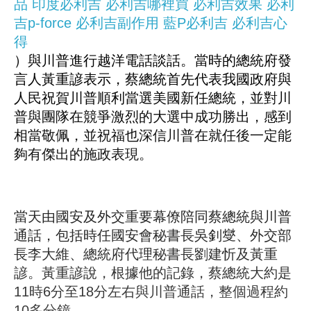
品
印度必利吉
必利吉哪裡買
必利吉效果
必利
吉p-force
必利吉副作用
藍P必利吉
必利吉心
得
）與川普進行越洋電話談話。當時的總統府發
言人黃重諺表示，蔡總統首先代表我國政府與
人民祝賀川普順利當選美國新任總統，並對川
普與團隊在競爭激烈的大選中成功勝出，感到
相當敬佩，並祝福也深信川普在就任後一定能
夠有傑出的施政表現。
當天由國安及外交重要幕僚陪同蔡總統與川普
通話，包括時任國安會秘書長吳釗燮、外交部
長李大維、總統府代理秘書長劉建忻及黃重
諺。黃重諺說，根據他的記錄，蔡總統大約是
11時6分至18分左右與川普通話，整個過程約
10多分鐘。