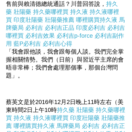
售前與賴清德總統通話？川普回答說，
持久
藥
壯陽藥
持久藥哪裡買
持久液
持久液哪裡
買
印度壯陽藥
壯陽藥推薦
哪裡購買持久液
馬
牌藥局
必利吉
必利吉正品
印度必利吉
必利吉
哪裡買
必利吉效果
必利吉p-force
必利吉副作
用
藍P必利吉
必利吉心得
「我會跟他談，我會跟每個人談。我們完全掌
握相關情勢。我們（日前）與習近平主席的會
晤非常棒；我們會處理那個事，那個台灣問
題」。
蔡英文是於2016年12月2日晚上11時左右（美
東時間2日上午10時
持久藥
壯陽藥
持久藥哪裡
買
持久液
持久液哪裡買
印度壯陽藥
壯陽藥推
薦
哪裡購買持久液
馬牌藥局
必利吉
必利吉正