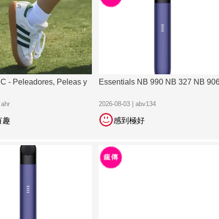
 - Peleadores, Peleas y
Essentials NB 990 NB 327 NB 90
 ahr
2026-08-03 | abv134
有趣
感到極好