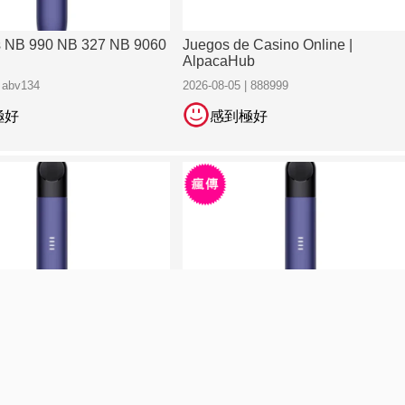
s NB 990 NB 327 NB 9060
Juegos de Casino Online |
AlpacaHub
| abv134
2026-08-05 | 888999
極好
感到極好
s NB 990 NB 327 NB 9060
Essentials NB 990 NB 327 NB 90
| abv134
2026-08-03 | abv134