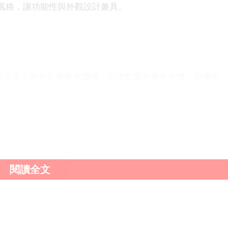
風格，讓功能性與外觀設計兼具。
留意是否真正符合自身使用需求。若經常單手操作手機，可優先
工作效率，則適合挑選具多角度支撐設計的磁吸支架。
力、美觀與便攜性的產品仍相對有限。建議消費者挑選具完
揮Apple 配件的便利與實用價值。
閱讀全文