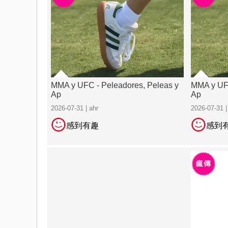
MMA y UFC - Peleadores, Peleas y
MMA y UFC
Ap
Ap
2026-07-31 | ahr
2026-07-31 |
感到有趣
感到