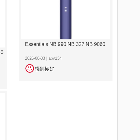
Essentials NB 990 NB 327 NB 9060
60
2026-08-03 | abv134
感到極好