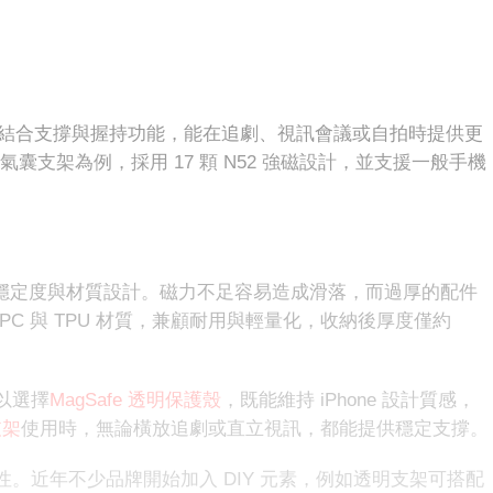
結合支撐與握持功能，能在追劇、視訊會議或自拍時提供更
吸氣囊支架為例，採用 17 顆 N52 強磁設計，並支援一般手機
穩定度與材質設計。磁力不足容易造成滑落，而過厚的配件
C 與 TPU 材質，兼顧耐用與輕量化，收納後厚度僅約
以選擇
MagSafe 透明保護殼
，既能維持 iPhone 設計質感，
 支架
使用時，無論橫放追劇或直立視訊，都能提供穩定支撐。
。近年不少品牌開始加入 DIY 元素，例如透明支架可搭配