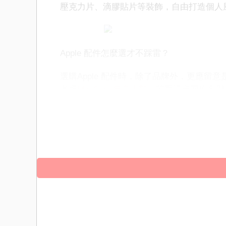
壓克力片、滴膠貼片等裝飾，自由打造個人
Apple 配件怎麼選才不踩雷？
選購Apple 配件時，除了品牌外，更應
考慮
MagSafe 氣囊支架
；若重視桌面追劇與
目前磁吸配件市場選擇越來越多，但兼顧磁
整規格資訊與穩定磁吸結構的產品，才能真正發