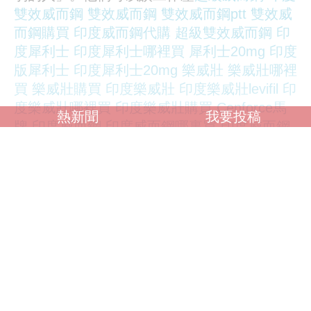
雙效威而鋼
雙效威而鋼
雙效威而鋼ptt
雙效威
而鋼購買
印度威而鋼代購
超級雙效威而鋼
印
度犀利士
印度犀利士哪裡買
犀利士20mg
印度
版犀利士
印度犀利士20mg
樂威壯
樂威壯哪裡
買
樂威壯購買
印度樂威壯
印度樂威壯levifil
印
度樂威壯哪裡買
印度樂威壯購買
Cenforce
馬
熱新聞
我要投稿
牌
印度威而鋼
印度威而鋼哪裏買
印度威而鋼
效果
印度威而鋼副作用
印度威而鋼100mg
力，可以談生活辛苦，卻很難真正談論內心的
不安全感。尤其當問題涉及男性性功能時，很
多人會本能地選擇沉默。因為在許多男性心
裡，這不只是身體問題，而是一種關於男性尊
嚴的事情。他們害怕被看不起，害怕失
超級威
而鋼
印度雙效威而鋼
雙效威而鋼
雙效威而鋼
ptt
雙效威而鋼購買
印度威而鋼代購
超級雙效
威而鋼
印度犀利士
印度犀利士哪裡買
犀利士