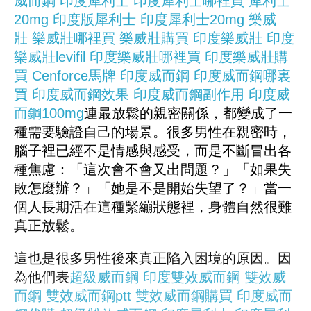
威而鋼
印度犀利士
印度犀利士哪裡買
犀利士
20mg
印度版犀利士
印度犀利士20mg
樂威
壯
樂威壯哪裡買
樂威壯購買
印度樂威壯
印度
樂威壯levifil
印度樂威壯哪裡買
印度樂威壯購
買
Cenforce
馬牌
印度威而鋼
印度威而鋼哪裏
買
印度威而鋼效果
印度威而鋼副作用
印度威
而鋼100mg
連最放鬆的親密關係，都變成了一
種需要驗證自己的場景。很多男性在親密時，
腦子裡已經不是情感與感受，而是不斷冒出各
種焦慮：「這次會不會又出問題？」「如果失
敗怎麼辦？」「她是不是開始失望了？」當一
個人長期活在這種緊繃狀態裡，身體自然很難
真正放鬆。
這也是很多男性後來真正陷入困境的原因。因
為他們表
超級威而鋼
印度雙效威而鋼
雙效威
而鋼
雙效威而鋼ptt
雙效威而鋼購買
印度威而