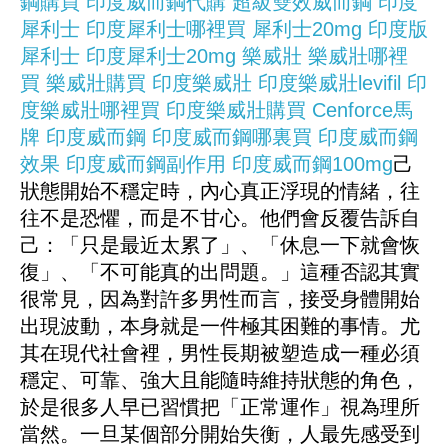
鋼購買
印度威而鋼代購
超級雙效威而鋼
印度
犀利士
印度犀利士哪裡買
犀利士20mg
印度版
犀利士
印度犀利士20mg
樂威壯
樂威壯哪裡
買
樂威壯購買
印度樂威壯
印度樂威壯levifil
印
度樂威壯哪裡買
印度樂威壯購買
Cenforce馬
牌
印度威而鋼
印度威而鋼哪裏買
印度威而鋼
效果
印度威而鋼副作用
印度威而鋼100mg
己
狀態開始不穩定時，內心真正浮現的情緒，往
往不是恐懼，而是不甘心。他們會反覆告訴自
己：「只是最近太累了」、「休息一下就會恢
復」、「不可能真的出問題。」這種否認其實
很常見，因為對許多男性而言，接受身體開始
出現波動，本身就是一件極其困難的事情。尤
其在現代社會裡，男性長期被塑造成一種必須
穩定、可靠、強大且能隨時維持狀態的角色，
於是很多人早已習慣把「正常運作」視為理所
當然。一旦某個部分開始失衡，人最先感受到