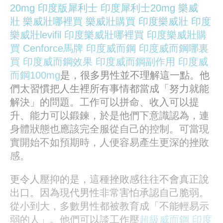
20mg
印度版犀利士
印度犀利士20mg
樂威
壯
樂威壯哪裡買
樂威壯購買
印度樂威壯
印度
樂威壯levifil
印度樂威壯哪裡買
印度樂威壯購
買
Cenforce
馬牌
印度威而鋼
印度威而鋼哪裏
買
印度威而鋼效果
印度威而鋼副作用
印度威
而鋼100mg
是，很多男性並不理解這一點。他
們太習慣把人生裡所有事情都當成「努力就能
解決」的問題。工作可以拼命、收入可以提
升、能力可以鍛鍊，於是他們下意識認為，連
身體狀態也應該完全服從自己的控制。可當現
實開始不如預期時，人便容易產生更深的挫敗
感。
更令人壓抑的是，這種挫敗感往往不會真正說
出口。因為現代男性非常害怕承認自己脆弱。
從小到大，多數男性都被教育成「不能輕易示
弱的人」。他們可以談工作壓
超級威而鋼
印度