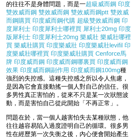
的往往不是身體問題，而是一
超級威而鋼
印度
雙效威而鋼
雙效威而鋼
雙效威而鋼ptt
雙效威
而鋼購買
印度威而鋼代購
超級雙效威而鋼
印
度犀利士
印度犀利士哪裡買
犀利士20mg
印度
版犀利士
印度犀利士20mg
樂威壯
樂威壯哪裡
買
樂威壯購買
印度樂威壯
印度樂威壯levifil
印
度樂威壯哪裡買
印度樂威壯購買
Cenforce馬
牌
印度威而鋼
印度威而鋼哪裏買
印度威而鋼
效果
印度威而鋼副作用
印度威而鋼100mg
種
強烈的失控感。這種失控感之所以令人焦慮，
是因為它會直接動搖一個人對自己的信任。很
多男性真正害怕的，從來不只是某一次狀態波
動，而是害怕自己從此開始「不再正常」。
問題在於，當一個人越害怕失去某種狀態，他
往往越容易陷入過度證明自己的循環。很多男
性在經歷第一次失衡之後，內心便會開始產生