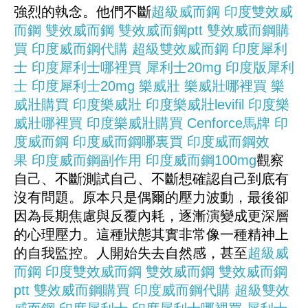
強烈的執念。他們不斷
超級威而鋼
印度雙效威
而鋼
雙效威而鋼
雙效威而鋼ptt
雙效威而鋼購
買
印度威而鋼代購
超級雙效威而鋼
印度犀利
士
印度犀利士哪裡買
犀利士20mg
印度版犀利
士
印度犀利士20mg
樂威壯
樂威壯哪裡買
樂
威壯購買
印度樂威壯
印度樂威壯levifil
印度樂
威壯哪裡買
印度樂威壯購買
Cenforce
馬牌
印
度威而鋼
印度威而鋼哪裏買
印度威而鋼效
果
印度威而鋼副作用
印度威而鋼100mg
觀察
自己、不斷測試自己、不斷想確認自己到底有
沒有問題。原本只是偶爾的壓力波動，最後卻
因為長期焦慮與反覆內耗，逐漸演變成更深層
的心理壓力。這種狀態其實非常像一種精神上
的自我監控。人開始失去自然感，甚至
超級威
而鋼
印度雙效威而鋼
雙效威而鋼
雙效威而鋼
ptt
雙效威而鋼購買
印度威而鋼代購
超級雙效