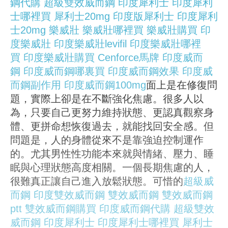
鋼代購
超級雙效威而鋼
印度犀利士
印度犀利
士哪裡買
犀利士20mg
印度版犀利士
印度犀利
士20mg
樂威壯
樂威壯哪裡買
樂威壯購買
印
度樂威壯
印度樂威壯levifil
印度樂威壯哪裡
買
印度樂威壯購買
Cenforce
馬牌
印度威而
鋼
印度威而鋼哪裏買
印度威而鋼效果
印度威
而鋼副作用
印度威而鋼100mg
面上是在修復問
題，實際上卻是在不斷強化焦慮。很多人以
為，只要自己更努力維持狀態、更認真觀察身
體、更拼命想恢復過去，就能找回安全感。但
問題是，人的身體從來不是靠強迫控制運作
的。尤其男性性功能本來就與情緒、壓力、睡
眠與心理狀態高度相關。一個長期焦慮的人，
很難真正讓自己進入放鬆狀態。可惜的
超級威
而鋼
印度雙效威而鋼
雙效威而鋼
雙效威而鋼
ptt
雙效威而鋼購買
印度威而鋼代購
超級雙效
威而鋼
印度犀利士
印度犀利士哪裡買
犀利士