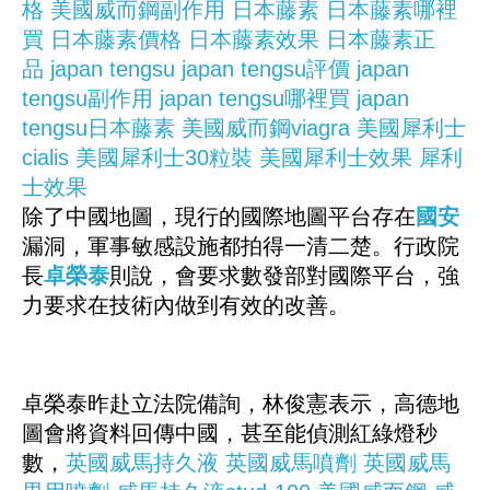
格
美國威而鋼副作用
日本藤素
日本藤素哪裡
買
日本藤素價格
日本藤素效果
日本藤素正
品
japan tengsu
japan tengsu評價
japan
tengsu副作用
japan tengsu哪裡買
japan
tengsu日本藤素
美國威而鋼viagra
美國犀利士
cialis
美國犀利士30粒裝
美國犀利士效果
犀利
士效果
除了中國地圖，現行的國際地圖平台存在
國安
漏洞，軍事敏感設施都拍得一清二楚。行政院
長
卓榮泰
則說，會要求數發部對國際平台，強
力要求在技術內做到有效的改善。
卓榮泰昨赴立法院備詢，林俊憲表示，高德地
圖會將資料回傳中國，甚至能偵測紅綠燈秒
數，
英國威馬持久液
英國威馬噴劑
英國威馬