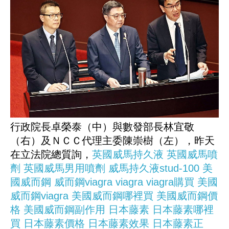
行政院長卓榮泰（中）與數發部長林宜敬
（右）及ＮＣＣ代理主委陳崇樹（左），昨天
在立法院總質詢，
英國威馬持久液
英國威馬噴
劑
英國威馬男用噴劑
威馬持久液stud-100
美
國威而鋼
威而鋼viagra
viagra
viagra購買
美國
威而鋼viagra
美國威而鋼哪裡買
美國威而鋼價
格
美國威而鋼副作用
日本藤素
日本藤素哪裡
買
日本藤素價格
日本藤素效果
日本藤素正