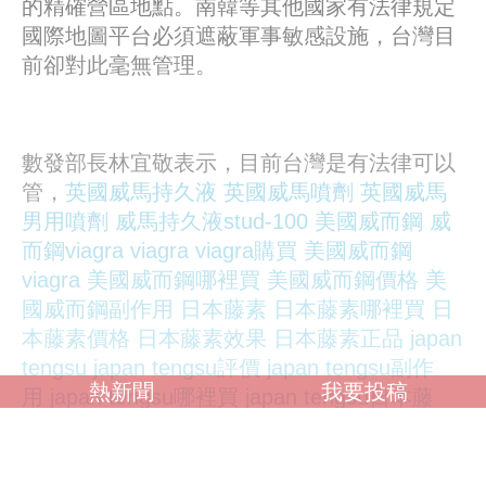
的精確營區地點。南韓等其他國家有法律規定
國際地圖平台必須遮蔽軍事敏感設施，台灣目
前卻對此毫無管理。
數發部長林宜敬表示，目前台灣是有法律可以
管，
英國威馬持久液
英國威馬噴劑
英國威馬
男用噴劑
威馬持久液stud-100
美國威而鋼
威
而鋼viagra
viagra
viagra購買
美國威而鋼
viagra
美國威而鋼哪裡買
美國威而鋼價格
美
國威而鋼副作用
日本藤素
日本藤素哪裡買
日
本藤素價格
日本藤素效果
日本藤素正品
japan
tengsu
japan tengsu評價
japan tengsu副作
熱新聞
我要投稿
用
japan tengsu哪裡買
japan tengsu日本藤
素
美國威而鋼viagra
美國犀利士cialis
美國犀
利士30粒裝
美國犀利士效果
犀利士效果
就是內政部的國土測繪法，數發部會跟內政部