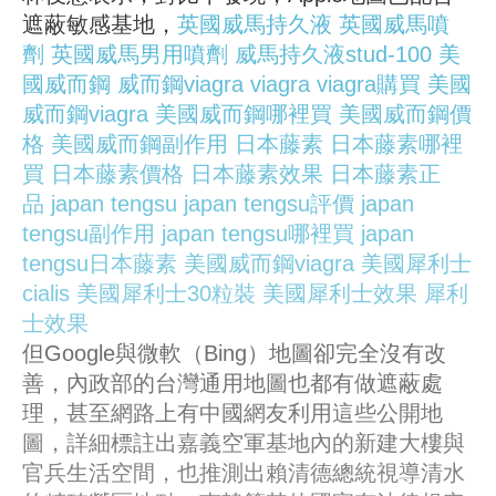
遮蔽敏感基地，
英國威馬持久液
英國威馬噴
劑
英國威馬男用噴劑
威馬持久液stud-100
美
國威而鋼
威而鋼viagra
viagra
viagra購買
美國
威而鋼viagra
美國威而鋼哪裡買
美國威而鋼價
格
美國威而鋼副作用
日本藤素
日本藤素哪裡
買
日本藤素價格
日本藤素效果
日本藤素正
品
japan tengsu
japan tengsu評價
japan
tengsu副作用
japan tengsu哪裡買
japan
tengsu日本藤素
美國威而鋼viagra
美國犀利士
cialis
美國犀利士30粒裝
美國犀利士效果
犀利
士效果
但Google與微軟（Bing）地圖卻完全沒有改
善，內政部的台灣通用地圖也都有做遮蔽處
理，甚至網路上有中國網友利用這些公開地
圖，詳細標註出嘉義空軍基地內的新建大樓與
官兵生活空間，也推測出賴清德總統視導清水