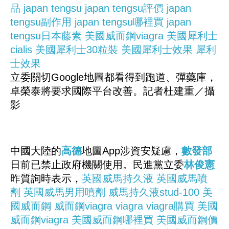
品
japan tengsu
japan tengsu評價
japan
tengsu副作用
japan tengsu哪裡買
japan
tengsu日本藤素
美國威而鋼viagra
美國犀利士
cialis
美國犀利士30粒裝
美國犀利士效果
犀利
士效果
立委關切Google地圖都看得到跑道、彈藥庫，
卓榮泰將要求國際平台改善。記者杜建重／攝
影
中國大陸的
高德
地圖App涉資安疑慮，
數發部
日前已禁止政府機關使用。民進黨立委
林俊憲
昨質詢時表示，
英國威馬持久液
英國威馬噴
劑
英國威馬男用噴劑
威馬持久液stud-100
美
國威而鋼
威而鋼viagra
viagra
viagra購買
美國
威而鋼viagra
美國威而鋼哪裡買
美國威而鋼價