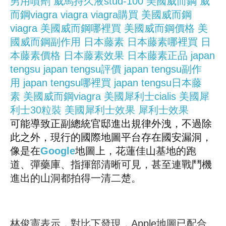
男用噴劑
威馬持久液stud-100
美國威而鋼
威
而鋼viagra
viagra
viagra購買
美國威而鋼
viagra
美國威而鋼哪裡買
美國威而鋼價格
美
國威而鋼副作用
日本藤素
日本藤素哪裡買
日
本藤素價格
日本藤素效果
日本藤素正品
japan
tengsu
japan tengsu評價
japan tengsu副作
用
japan tengsu哪裡買
japan tengsu日本藤
素
美國威而鋼viagra
美國犀利士cialis
美國犀
利士30粒裝
美國犀利士效果
犀利士效果
可能導致正副總統官邸進出規律外洩，不過除
此之外，現行的國際地圖平台存在國安漏洞，
像是在
Google
地圖上，花蓮佳山基地的跑
道、彈藥庫、指揮部清晰可見，甚至連戰鬥機
進出的山洞都拍得一清二楚。
林俊憲表示，對比下發現，Apple地圖已配合