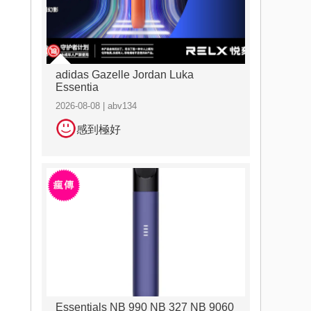
adidas Gazelle Jordan Luka
Essentia
2026-08-08 | abv134
感到極好
Essentials NB 990 NB 327 NB 9060