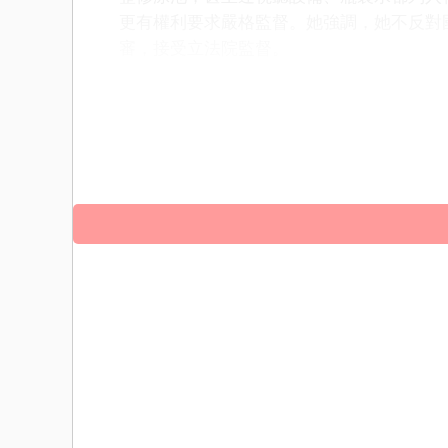
更有權利要求嚴格監督。她強調，她不反對
審，接受立法院監督。