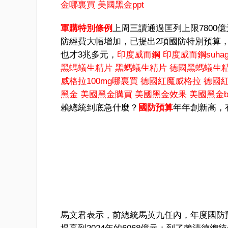
金哪裏買
美國黑金ppt
軍購特別條例
上周三讀通過匡列上限7800
防經費大幅增加，已提出2項國防特別預算
也才3兆多元，
印度威而鋼
印度威而鋼suhagr
黑螞蟻生精片
黑螞蟻生精片
德國黑螞蟻生
威格拉100mg哪裏買
德國紅魔威格拉
德國紅
黑金
美國黑金購買
美國黑金效果
美國黑金bla
賴總統到底急什麼？
國防預算
年年創新高，
馬文君表示，前總統馬英九任內，年度國防預