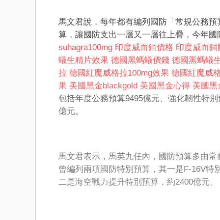
馬文君說，每年都有編列國防「常規公務預
算，讓國防支出一層又一層往上疊，今年國
suhagra100mg
印度威而鋼價格
印度威而鋼
蟻生精片效果
德國黑螞蟻價錢
德國黑螞蟻
拉
德國紅魔威格拉100mg效果
德國紅魔威格
果
美國黑金blackgold
美國黑金心得
美國黑
包括年度公務預算9495億元、強化韌性特別
億元。
馬文君表示，馬英九任內，國防預算多由常
曾編列兩項國防特別預算，其一是F-16V特
二是海空戰力提升特別預算，約2400億元。