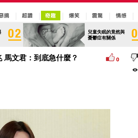
與
兒童失眠的竟然與
憂鬱症有關係
兆 馬文君：到底急什麼？
0