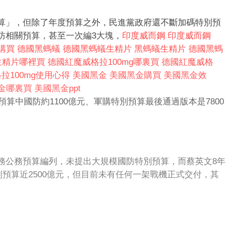
算」，但除了年度預算之外，民進黨政府還不斷加碼特別預
防相關預算，甚至一次編3大塊，
印度威而鋼
印度威而鋼
購買
德國黑螞蟻
德國黑螞蟻生精片
黑螞蟻生精片
德國黑螞
生精片哪裡買
德國紅魔威格拉100mg哪裏買
德國紅魔威格
拉100mg使用心得
美國黑金
美國黑金購買
美國黑金效
金哪裏買
美國黑金ppt
預算中國防約1100億元、軍購特別預算最後通過版本是7800
務公務預算編列，未提出大規模國防特別預算，而蔡英文8年
別預算近2500億元，但目前未有任何一架戰機正式交付，其