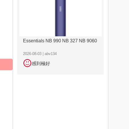
Essentials NB 990 NB 327 NB 9060
2026-08-03 | abv134
感到極好