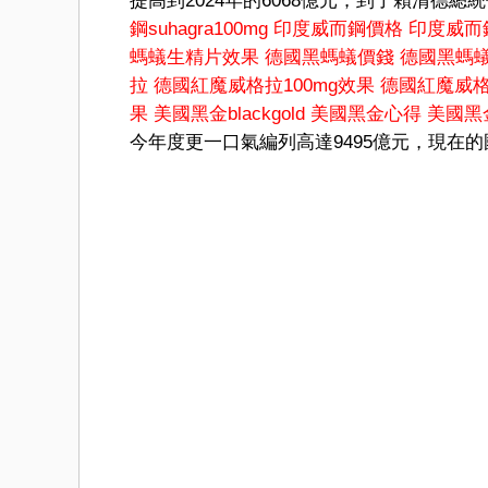
提高到2024年的6068億元；到了賴清德總統
鋼suhagra100mg
印度威而鋼價格
印度威而
螞蟻生精片效果
德國黑螞蟻價錢
德國黑螞
拉
德國紅魔威格拉100mg效果
德國紅魔威格
果
美國黑金blackgold
美國黑金心得
美國黑
今年度更一口氣編列高達9495億元，現在