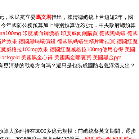
億元，國民黨立委
馬文君
指出，賴清德總統上台短短2年，國
，今年國防公務預算加上特別預算近2兆元，中央政府總預算
a100mg
印度威而鋼價格
印度威而鋼購買
德國黑螞蟻
德國
精片效果
德國黑螞蟻價錢
德國黑螞蟻生精片哪裡買
德國紅魔
魔威格拉100mg效果
德國紅魔威格拉100mg使用心得
美國
ckgold
美國黑金心得
美國黑金哪裏買
美國黑金ppt
有更清楚的戰略方向嗎？還只是包裝成國防名義浮濫支出？
算大多維持在3000多億元規模；前總統蔡英文期間，逐步