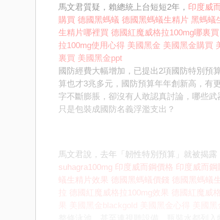
馬文君質疑，賴總統上台短短2年，
印度威
購買
德國黑螞蟻
德國黑螞蟻生精片
黑螞蟻
生精片哪裡買
德國紅魔威格拉100mg哪裏買
拉100mg使用心得
美國黑金
美國黑金購買
裏買
美國黑金ppt
國防經費大幅增加，已提出2項國防特別預
算也才3兆多元，國防預算年年創新高，有
字不斷膨脹，卻沒有人敢認真討論，哪些武
只是包裝成國防名義浮濫支出？
馬文君說，去年「韌性特別預算」就被揭露
suhagra100mg
印度威而鋼價格
印度威而鋼
蟻生精片效果
德國黑螞蟻價錢
德國黑螞蟻
拉
德國紅魔威格拉100mg效果
德國紅魔威格
果
美國黑金blackgold
美國黑金心得
美國黑
整修泳池，甚至連視聽設備、瓶裝水都列入