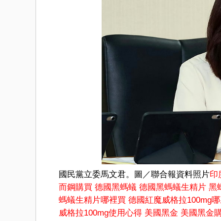
國民黨立委馬文君。圖／聯合報資料照片
印
而鋼購買
德國黑螞蟻
德國黑螞蟻生精片
黑
螞蟻生精片哪裡買
德國紅魔威格拉100mg
威格拉100mg使用心得
美國黑金
美國黑金