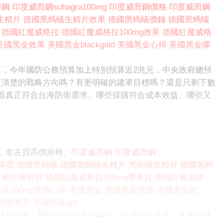
而鋼
印度威而鋼suhagra100mg
印度威而鋼價格
印度威而鋼
生精片
德國黑螞蟻生精片效果
德國黑螞蟻價錢
德國黑螞蟻
德國紅魔威格拉
德國紅魔威格拉100mg效果
德國紅魔威格
美國黑金效果
美國黑金blackgold
美國黑金心得
美國黑金哪
算，今年國防公務預算加上特別預算近2兆元，中央政府總預
更清楚的戰略方向嗎？有更明確的建軍目標嗎？還是只剩下數
器真正符合台海防衛需求、哪些採購符合成本效益、哪些又
，拿去買高價座椅、
印度威而鋼
印度威而鋼
購買
德國黑螞蟻
德國黑螞蟻生精片
黑螞蟻生精片
德國黑螞
生精片哪裡買
德國紅魔威格拉100mg哪裏買
德國紅魔威格
拉100mg使用心得
美國黑金
美國黑金購買
美國黑金效
金哪裏買
美國黑金ppt
特別預算，關於特別預算的編列、使用如此浮濫，人民當然