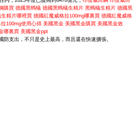
任內，2025年度已提高到6470億元，
印度威而鋼
印度威而
鋼購買
德國黑螞蟻
德國黑螞蟻生精片
黑螞蟻生精片
德國黑
蟻生精片哪裡買
德國紅魔威格拉100mg哪裏買
德國紅魔威格
拉100mg使用心得
美國黑金
美國黑金購買
美國黑金效
金哪裏買
美國黑金ppt
的國防支出，不只是史上最高，而且還在快速擴張。