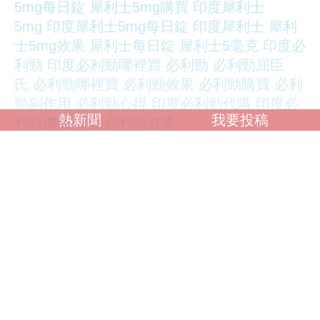
5mg每日錠
犀利士5mg購買
印度犀利士
5mg
印度犀利士5mg每日錠
印度犀利士
犀利
士5mg效果
犀利士每日錠
犀利士5毫克
印度必
利勁
印度必利勁哪裡買
必利勁
必利勁屈臣
氏
必利勁哪裡買
必利勁效果
必利勁購買
必利
勁副作用
必利勁心得
印度必利勁代購
印度必
熱新聞
我要投稿
利勁價錢
印度必利勁效果
必須要連投兩次賴總統，等到第二任才會幫你
解決。
陳菁徽表示，昨天賴總統發現被罵，又趕快改
實施日期，沒辦法守護就職兩周年的聲望，就
乾脆搶救第三年的評價，因此三班護病比從本
來的2028年5月1日施行，突然又變成明年
2027年5月20日分階段實施。本來就已經跳票