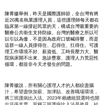
陳菁徽舉例，昨天是國際護師節，全台灣有將
近20萬名執業護理人員，這些護理師每天都在
臨床第一線撐起民眾的天，構成台灣最重要的
醫療公共衛生支持防線。台灣的醫療之所以可
以引以為傲，不是因為政府口號喊得響，而是
這群一線人員撐得住、忍得住、扛得住。可護
理工作環境不好、薪資低、工時長壓力大、醫
院病床開不出來、急診壅塞、護理人力荒惡性
循環，都並非今天才發生的問題。
陳菁徽說，所有關心護理人才的人都絞盡腦
汁，希望盡快加薪、加津貼、改善職場環境，
將三班護病比入法。2023年賴總統競選時也開
出這張支票，宣稱三班護病比入法是政見，結