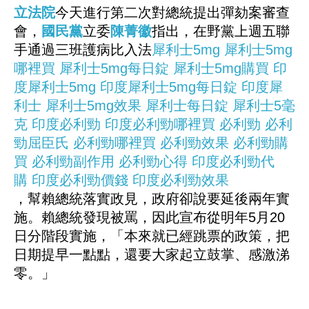
立法院
今天進行第二次對總統提出彈劾案審查
會，
國民黨
立委
陳菁徽
指出，在野黨上週五聯
手通過三班護病比入法
犀利士5mg
犀利士5mg
哪裡買
犀利士5mg每日錠
犀利士5mg購買
印
度犀利士5mg
印度犀利士5mg每日錠
印度犀
利士
犀利士5mg效果
犀利士每日錠
犀利士5毫
克
印度必利勁
印度必利勁哪裡買
必利勁
必利
勁屈臣氏
必利勁哪裡買
必利勁效果
必利勁購
買
必利勁副作用
必利勁心得
印度必利勁代
購
印度必利勁價錢
印度必利勁效果
，幫賴總統落實政見，政府卻說要延後兩年實
施。賴總統發現被罵，因此宣布從明年5月20
日分階段實施，「本來就已經跳票的政策，把
日期提早一點點，還要大家起立鼓掌、感激涕
零。」