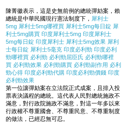
陳菁徽表示，這是史無前例的總統彈劾案，賴
總統是中華民國現行憲法制度下，
犀利士
5mg
犀利士5mg哪裡買
犀利士5mg每日錠
犀
利士5mg購買
印度犀利士5mg
印度犀利士
5mg每日錠
印度犀利士
犀利士5mg效果
犀利
士每日錠
犀利士5毫克
印度必利勁
印度必利
勁哪裡買
必利勁
必利勁屈臣氏
必利勁哪裡
買
必利勁效果
必利勁購買
必利勁副作用
必利
勁心得
印度必利勁代購
印度必利勁價錢
印度
必利勁效果
第一位讓彈劾案在立法院正式成案，且排入投
票表決議程的總統。這代表人民對總統施政不
滿意，對行政院施政不滿意，對這一年多以來
行政權不尊重國會、不尊重民意、不尊重制度
的做法，已經忍無可忍。