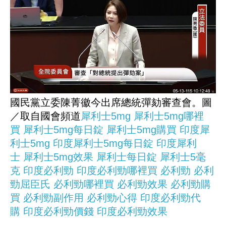
國民黨立委陳菁徽今出席總統彈劾審查會。圖
／取自國會頻道
犀利士5mg
犀利士5mg哪裡
買
犀利士5mg每日錠
犀利士5mg購買
印度犀
利士5mg
印度犀利士5mg每日錠
印度犀利
士
犀利士5mg效果
犀利士每日錠
犀利士5毫
克
印度必利勁
印度必利勁哪裡買
必利勁
必利
勁屈臣氏
必利勁哪裡買
必利勁效果
必利勁購
買
必利勁副作用
必利勁心得
印度必利勁代
購
印度必利勁價錢
印度必利勁效果