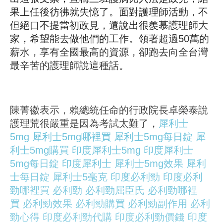
果上任後彷彿就失憶了。面對護理師活動，不
但絕口不提當初政見，還說出很羨慕護理師大
家，希望能去做他們的工作。領著超過50萬的
薪水，享有全國最高的資源，卻跑去向全台灣
最辛苦的護理師說這種話。
陳菁徽表示，賴總統任命的行政院長卓榮泰說
護理荒很嚴重是因為考試太難了，
犀利士
5mg
犀利士5mg哪裡買
犀利士5mg每日錠
犀
利士5mg購買
印度犀利士5mg
印度犀利士
5mg每日錠
印度犀利士
犀利士5mg效果
犀利
士每日錠
犀利士5毫克
印度必利勁
印度必利
勁哪裡買
必利勁
必利勁屈臣氏
必利勁哪裡
買
必利勁效果
必利勁購買
必利勁副作用
必利
勁心得
印度必利勁代購
印度必利勁價錢
印度