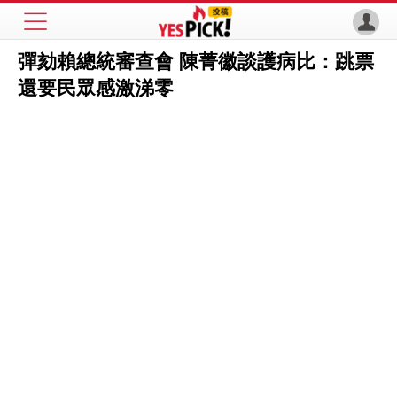
彈劾賴總統審查會 陳菁徽談護病比：跳票
還要民眾感激涕零