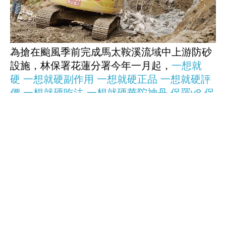
為搶在颱風季前完成馬太鞍溪流域中上游防砂
設施，林保署花蓮分署今年一月起，
一想就
硬
一想就硬副作用
一想就硬正品
一想就硬評
價
一想就硬吃法
一想就硬華陀神丹
保羅v8
保
羅v8正品
美國保羅v8
美國保羅v8正
品
maxman增大丸
maxman增大膠囊
美國
maxman增大丸
美國maxman增大膠
囊
goodman增大丸
goodman增大膠囊
美國
goodman增大丸
美國goodman增大膠囊
沿馬錫山山腰開闢施工便道，全長約十五公
里，預計六月初完工。沿著山體開設便道，就
得突破堅硬地質，但沿路岩盤堅硬，機具施作
困難，有時一天的進度只有二十公尺。記者游