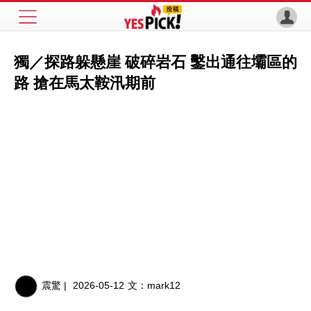
獨／探路躲懸崖 破碎岩石 鑿出通往壩區的
路 搶在馬太鞍汛期前
震驚 |
2026-05-12
文：
mark12