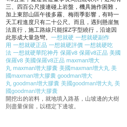
三、四百公尺接連碰上岩盤，機具施作困難，
加上東部山區午後多霧、梅雨季影響，有時一
天工程進度只有二十公尺。而且，遇到懸崖無
法直行，施工路線只能採Z字型繞行，沿途因
此形成大量急彎。
一想就硬
一想就硬副作
用
一想就硬正品
一想就硬評價
一想就硬吃
法
一想就硬華陀神丹
保羅v8
保羅v8正品
美國
保羅v8
美國保羅v8正品
maxman增大
丸
maxman增大膠囊
美國maxman增大丸
美
國maxman增大膠囊
goodman增大
丸
goodman增大膠囊
美國goodman增大丸
美
國goodman增大膠囊
開挖出的岩料，就地填入路基，山坡邊的大樹
則盡量保留，以穩定下邊坡。