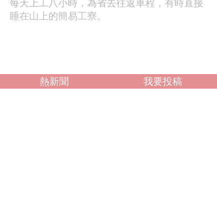
每天上工八小時，為省去往返車程，有時直接
睡在山上的簡易工寮。
熱新聞
我要投稿
馬太鞍溪流域殘餘土砂堆積量約達二點八億立
方公尺，中游與崩塌區河道淤積率合計高達
89%，在林班地交界的中游地段，河床抬升逾
四十公尺。林保署評估，若不及早攔截，每逢
降雨，大量土砂將沿河向下運移，威脅下游居
民安全。