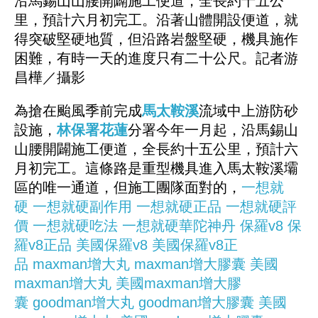
沿馬錫山山腰開闢施工便道，全長約十五公
里，預計六月初完工。沿著山體開設便道，就
得突破堅硬地質，但沿路岩盤堅硬，機具施作
困難，有時一天的進度只有二十公尺。記者游
昌樺／攝影
為搶在颱風季前完成
馬太鞍溪
流域中上游防砂
設施，
林保署
花蓮
分署今年一月起，沿馬錫山
山腰開闢施工便道，全長約十五公里，預計六
月初完工。這條路是重型機具進入馬太鞍溪壩
區的唯一通道，但施工團隊面對的，
一想就
硬
一想就硬副作用
一想就硬正品
一想就硬評
價
一想就硬吃法
一想就硬華陀神丹
保羅v8
保
羅v8正品
美國保羅v8
美國保羅v8正
品
maxman增大丸
maxman增大膠囊
美國
maxman增大丸
美國maxman增大膠
囊
goodman增大丸
goodman增大膠囊
美國