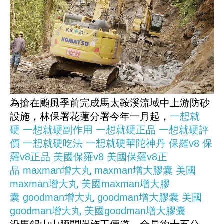
為搶在颱風季前完成馬太鞍溪流域中上游防砂
設施，林保署花蓮分署今年一月起，
一想就
硬
一想就硬副作用
一想就硬正品
一想就硬評
價
一想就硬吃法
一想就硬華陀神丹
保羅v8
保
羅v8正品
美國保羅v8
美國保羅v8正
品
maxman增大丸
maxman增大膠囊
美國
maxman增大丸
美國maxman增大膠
囊
goodman增大丸
goodman增大膠囊
美國
goodman增大丸
美國goodman增大膠囊