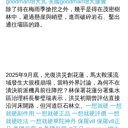
goodman增大丸
美國goodman增大膠囊
除了得在梅雨季搶挖之外，幾乎是得在茂密樹
林中，避過懸崖與峭壁，進而破碎岩石、鑿出
通往壩區的路。
2025年9月底，光復洪災創花蓮，馬太鞍溪流
域發生大規模崩塌，當時外界討論，為何不在
潰決前派機具前往降挖？林保署花蓮分署集水
區治理科長黎璧瑞表示，洪災初期曾評估直接
沿河床開路，但河道巨石林立、
一想就硬
一想
就硬副作用
一想就硬正品
一想就硬評價
一想
就硬吃法
一想就硬華陀神丹
保羅v8
保羅v8正