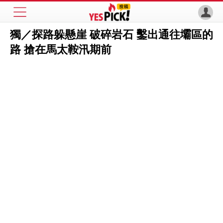
獨／探路躲懸崖 破碎岩石 鑿出通往壩區的
路 搶在馬太鞍汛期前