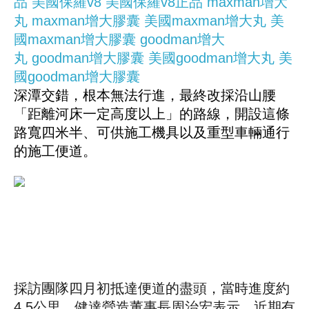
品
美國保羅v8
美國保羅v8正品
maxman增大
丸
maxman增大膠囊
美國maxman增大丸
美
國maxman增大膠囊
goodman增大
丸
goodman增大膠囊
美國goodman增大丸
美
國goodman增大膠囊
深潭交錯，根本無法行進，最終改採沿山腰
「距離河床一定高度以上」的路線，開設這條
路寬四米半、可供施工機具以及重型車輛通行
的施工便道。
採訪團隊四月初抵達便道的盡頭，當時進度約
4.5公里，健達營造董事長周治宏表示，近期有