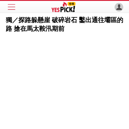
獨／探路躲懸崖 破碎岩石 鑿出通往壩區的
路 搶在馬太鞍汛期前