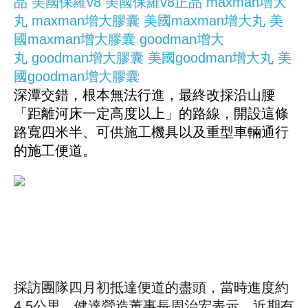
品
美國保羅v8
美國保羅v8正品
maxman增大
丸
maxman增大膠囊
美國maxman增大丸
美
國maxman增大膠囊
goodman增大
丸
goodman增大膠囊
美國goodman增大丸
美
國goodman增大膠囊
深潭交錯，根本無法行進，最終改採沿山腰
「距離河床一定高度以上」的路線，開設這條
路寬四米半、可供施工機具以及重型車輛通行
的施工便道。
採訪團隊四月初抵達便道的盡頭，當時進度約
4.5公里，健達營造董事長周治宏表示，近期有