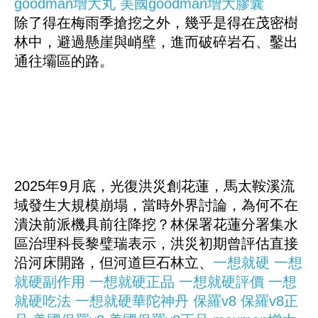
goodman增大丸
美國goodman增大膠囊
除了得在梅雨季搶挖之外，幾乎是得在茂密樹
林中，避過懸崖與峭壁，進而破碎岩石、鑿出
通往壩區的路。
2025年9月底，光復洪災創花蓮，馬太鞍溪流
域發生大規模崩塌，當時外界討論，為何不在
潰決前派機具前往降挖？林保署花蓮分署集水
區治理科長黎璧瑞表示，洪災初期曾評估直接
沿河床開路，但河道巨石林立、
一想就硬
一想
就硬副作用
一想就硬正品
一想就硬評價
一想
就硬吃法
一想就硬華陀神丹
保羅v8
保羅v8正