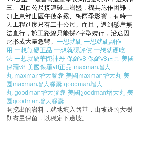
三、四百公尺接連碰上岩盤，機具施作困難，
加上東部山區午後多霧、梅雨季影響，有時一
天工程進度只有二十公尺。而且，遇到懸崖無
法直行，施工路線只能採Z字型繞行，沿途因
此形成大量急彎。
一想就硬
一想就硬副作
用
一想就硬正品
一想就硬評價
一想就硬吃
法
一想就硬華陀神丹
保羅v8
保羅v8正品
美國
保羅v8
美國保羅v8正品
maxman增大
丸
maxman增大膠囊
美國maxman增大丸
美
國maxman增大膠囊
goodman增大
丸
goodman增大膠囊
美國goodman增大丸
美
國goodman增大膠囊
開挖出的岩料，就地填入路基，山坡邊的大樹
則盡量保留，以穩定下邊坡。