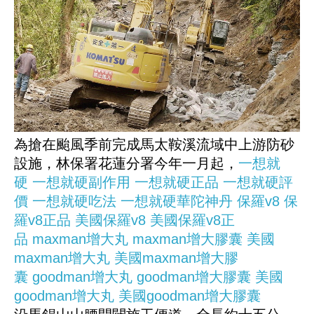
為搶在颱風季前完成馬太鞍溪流域中上游防砂
設施，林保署花蓮分署今年一月起，
一想就
硬
一想就硬副作用
一想就硬正品
一想就硬評
價
一想就硬吃法
一想就硬華陀神丹
保羅v8
保
羅v8正品
美國保羅v8
美國保羅v8正
品
maxman增大丸
maxman增大膠囊
美國
maxman增大丸
美國maxman增大膠
囊
goodman增大丸
goodman增大膠囊
美國
goodman增大丸
美國goodman增大膠囊