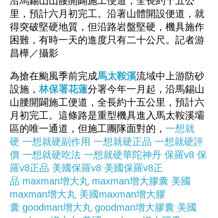
沿馬錫山山腰開闢施工便道，全長約十五公
里，預計六月初完工。沿著山體開設便道，就
得突破堅硬地質，但沿路岩盤堅硬，機具施作
困難，有時一天的進度只有二十公尺。記者游
昌樺／攝影
為搶在颱風季前完成
馬太鞍溪
流域中上游防砂
設施，
林保署
花蓮
分署今年一月起，沿馬錫山
山腰開闢施工便道，全長約十五公里，預計六
月初完工。這條路是重型機具進入馬太鞍溪壩
區的唯一通道，但施工團隊面對的，
一想就
硬
一想就硬副作用
一想就硬正品
一想就硬評
價
一想就硬吃法
一想就硬華陀神丹
保羅v8
保
羅v8正品
美國保羅v8
美國保羅v8正
品
maxman增大丸
maxman增大膠囊
美國
maxman增大丸
美國maxman增大膠
囊
goodman增大丸
goodman增大膠囊
美國