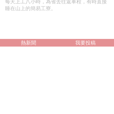
每天上工八小時，為省去往返車程，有時直接
睡在山上的簡易工寮。
熱新聞
我要投稿
馬太鞍溪流域殘餘土砂堆積量約達二點八億立
方公尺，中游與崩塌區河道淤積率合計高達
89%，在林班地交界的中游地段，河床抬升逾
四十公尺。林保署評估，若不及早攔截，每逢
降雨，大量土砂將沿河向下運移，威脅下游居
民安全。