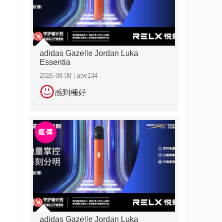
adidas Gazelle Jordan Luka
Essentia
2026-08-08 | abv134
感到極好
adidas Gazelle Jordan Luka