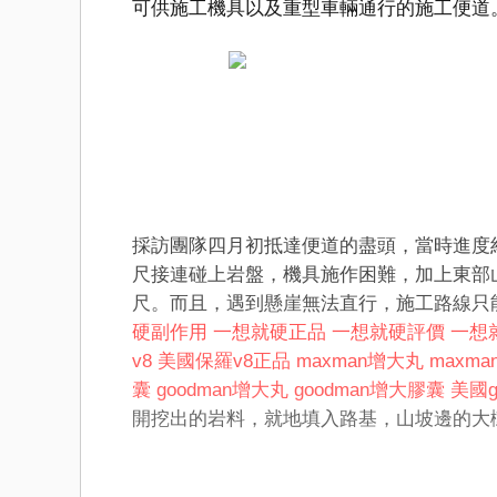
可供施工機具以及重型車輛通行的施工便道
採訪團隊四月初抵達便道的盡頭，當時進度約
尺接連碰上岩盤，機具施作困難，加上東部
尺。而且，遇到懸崖無法直行，施工路線只
硬副作用
一想就硬正品
一想就硬評價
一想
v8
美國保羅v8正品
maxman增大丸
maxm
囊
goodman增大丸
goodman增大膠囊
美國g
開挖出的岩料，就地填入路基，山坡邊的大