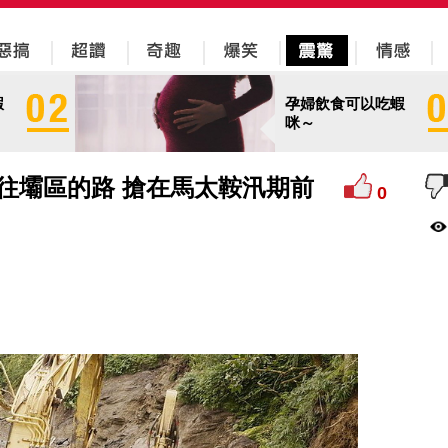
蝦
孕婦飲食可以吃蝦
咪～
通往壩區的路 搶在馬太鞍汛期前
0