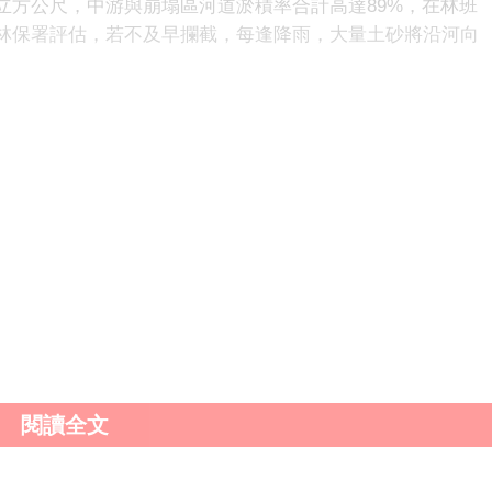
立方公尺，中游與崩塌區河道淤積率合計高達89%，在林班
林保署評估，若不及早攔截，每逢降雨，大量土砂將沿河向
處，接連設置三支防砂橫向構造物，搭配H型鋼固定，目標
是「把大顆粒的石頭留在上游」，較細的顆粒再透過疏濬或
下游的鋼便橋與沿岸堤防，降低水患風險。
閱讀全文