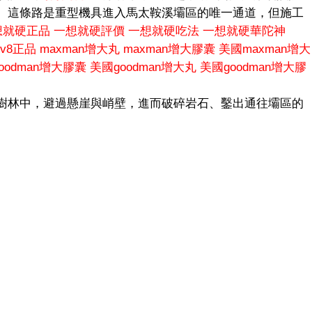
。這條路是重型機具進入馬太鞍溪壩區的唯一通道，但施工
想就硬正品
一想就硬評價
一想就硬吃法
一想就硬華陀神
v8正品
maxman增大丸
maxman增大膠囊
美國maxman增大
goodman增大膠囊
美國goodman增大丸
美國goodman增大膠
樹林中，避過懸崖與峭壁，進而破碎岩石、鑿出通往壩區的