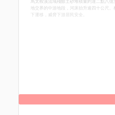
馬太鞍溪流域殘餘土砂堆積量約達二點八億
地交界的中游地段，河床抬升逾四十公尺。
下運移，威脅下游居民安全。
林保署計畫在馬太鞍溪橋起，往上游三公里
在颱風季前完成。黎璧瑞說，防砂壩的功能
自然疏沙往下游輸移，避免巨石隨洪流直衝