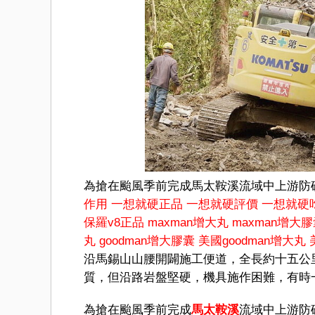
為搶在颱風季前完成馬太鞍溪流域中上游防
作用
一想就硬正品
一想就硬評價
一想就硬
保羅v8正品
maxman增大丸
maxman增大
丸
goodman增大膠囊
美國goodman增大丸
沿馬錫山山腰開闢施工便道，全長約十五公
質，但沿路岩盤堅硬，機具施作困難，有時
為搶在颱風季前完成
馬太鞍溪
流域中上游防