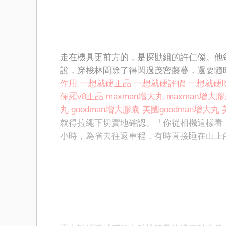
走在機具更前方的，是探勘組的許仁傑。他
說，穿梭林間除了得閃過茂密藤蔓，還要隨
作用
一想就硬正品
一想就硬評價
一想就硬
保羅v8正品
maxman增大丸
maxman增大
丸
goodman增大膠囊
美國goodman增大丸
就得拉繩下切實地確認。「你從相機這樣看
小時，為省去往返車程，有時直接睡在山上