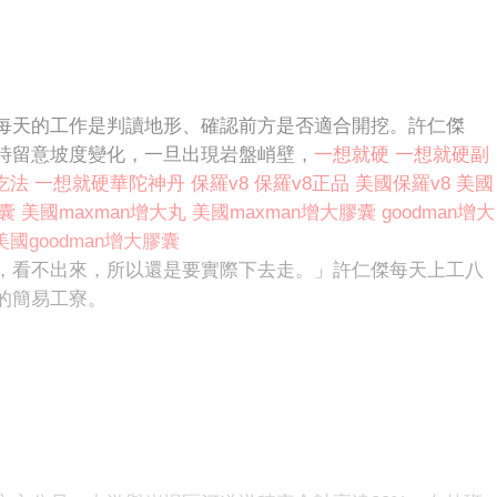
每天的工作是判讀地形、確認前方是否適合開挖。許仁傑
時留意坡度變化，一旦出現岩盤峭壁，
一想就硬
一想就硬副
吃法
一想就硬華陀神丹
保羅v8
保羅v8正品
美國保羅v8
美國
膠囊
美國maxman增大丸
美國maxman增大膠囊
goodman增大
美國goodman增大膠囊
，看不出來，所以還是要實際下去走。」許仁傑每天上工八
的簡易工寮。