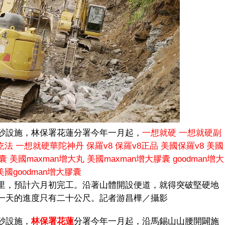
砂設施，林保署花蓮分署今年一月起，
一想就硬
一想就硬副
吃法
一想就硬華陀神丹
保羅v8
保羅v8正品
美國保羅v8
美國
膠囊
美國maxman增大丸
美國maxman增大膠囊
goodman增大
美國goodman增大膠囊
里，預計六月初完工。沿著山體開設便道，就得突破堅硬地
一天的進度只有二十公尺。記者游昌樺／攝影
砂設施，
林保署
花蓮
分署今年一月起，沿馬錫山山腰開闢施