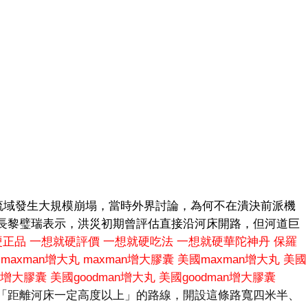
溪流域發生大規模崩塌，當時外界討論，為何不在潰決前派機
長黎璧瑞表示，洪災初期曾評估直接沿河床開路，但河道巨
硬正品
一想就硬評價
一想就硬吃法
一想就硬華陀神丹
保羅
maxman增大丸
maxman增大膠囊
美國maxman增大丸
美國
an增大膠囊
美國goodman增大丸
美國goodman增大膠囊
「距離河床一定高度以上」的路線，開設這條路寬四米半、