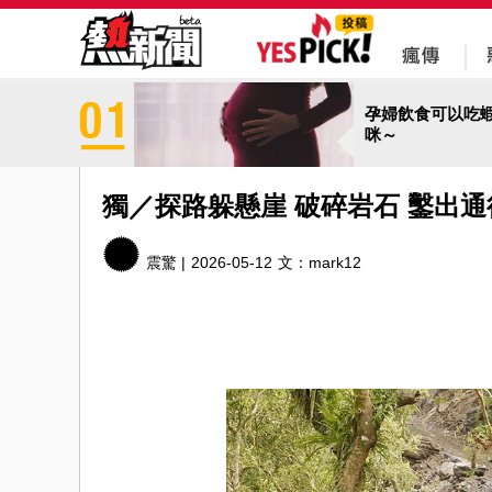
孕婦飲食可以吃
咪～
獨／探路躲懸崖 破碎岩石 鑿出
震驚 |
2026-05-12
文：
mark12