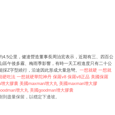
。
4.5公里，健達營造董事長周治宏表示，近期有三、四百公
山區午後多霧、梅雨季影響，有時一天工程進度只有二十公
能採Z字型繞行，沿途因此形成大量急彎。
一想就硬
一想就
就硬吃法
一想就硬華陀神丹
保羅v8
保羅v8正品
美國保羅
an增大膠囊
美國maxman增大丸
美國maxman增大膠
oodman增大丸
美國goodman增大膠囊
樹則盡量保留，以穩定下邊坡。