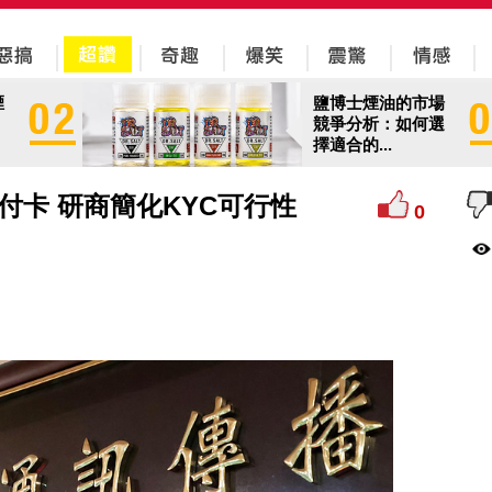
煙
鹽博士煙油的市場
競爭分析：如何選
擇適合的...
付卡 研商簡化KYC可行性
0