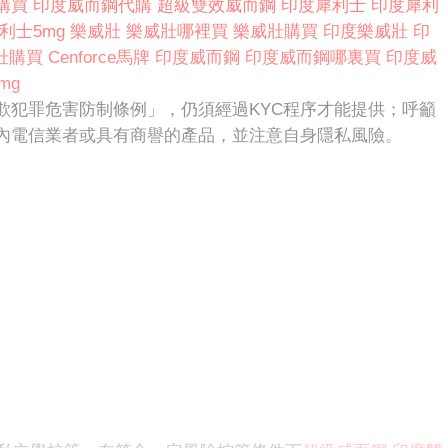
購買
印度威而鋼代購
超級雙效威而鋼
印度犀利士
印度犀利
利士5mg
樂威壯
樂威壯哪裡買
樂威壯購買
印度樂威壯
印
壯購買
Cenforce馬牌
印度威而鋼
印度威而鋼哪裏買
印度威
mg
欺犯罪危害防制條例」，仍須經過KYC程序才能提供；呼籲
內電信業者或具有商譽的產品，並注意自身隱私風險。