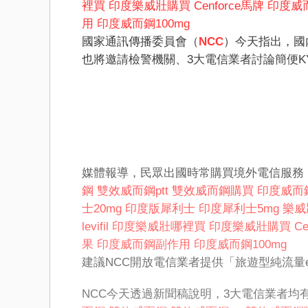
裡買
印度樂威壯購買
Cenforce馬牌
印度威
用
印度威而鋼100mg
國家通訊傳播委員會（
NCC
）今天指出，國
也將邀請檢警機關、3大電信業者討論簡便KYC（K
媒體報導，民眾出國時常購買境外電信服務
鋼
雙效威而鋼ptt
雙效威而鋼購買
印度威而
士20mg
印度版犀利士
印度犀利士5mg
樂威
levifil
印度樂威壯哪裡買
印度樂威壯購買
C
果
印度威而鋼副作用
印度威而鋼100mg
建議NCC開放電信業者提供「旅遊型純流量e
NCC今天透過新聞稿說明，3大電信業者均