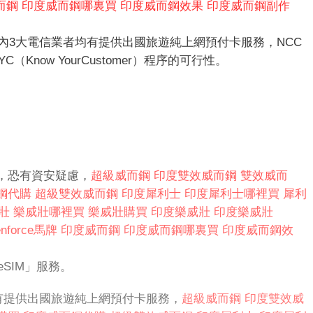
而鋼
印度威而鋼哪裏買
印度威而鋼效果
印度威而鋼副作
內3大電信業者均有提供出國旅遊純上網預付卡服務，NCC
now YourCustomer）程序的可行性。
，恐有資安疑慮，
超級威而鋼
印度雙效威而鋼
雙效威而
鋼代購
超級雙效威而鋼
印度犀利士
印度犀利士哪裡買
犀利
壯
樂威壯哪裡買
樂威壯購買
印度樂威壯
印度樂威壯
enforce馬牌
印度威而鋼
印度威而鋼哪裏買
印度威而鋼效
SIM」服務。
有提供出國旅遊純上網預付卡服務，
超級威而鋼
印度雙效威