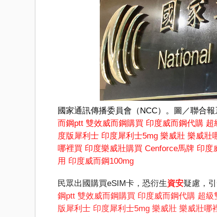
國家通訊傳播委員會（NCC）。圖／聯合報
而鋼ptt
雙效威而鋼購買
印度威而鋼代購
超
度版犀利士
印度犀利士5mg
樂威壯
樂威壯
哪裡買
印度樂威壯購買
Cenforce馬牌
印度
用
印度威而鋼100mg
民眾出國購買eSIM卡，恐衍生
資安
疑慮，引
鋼ptt
雙效威而鋼購買
印度威而鋼代購
超級
版犀利士
印度犀利士5mg
樂威壯
樂威壯哪