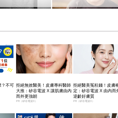
標？不可
拒絕無效醫美！皮膚專科醫師
拒絕醫美冤枉錢！皮膚
大推：矽谷電波 X 讓肌膚由內
定：矽谷電波 X 由內而
而外更強韌
逆齡好膚質
PR（矽谷電波X）
PR（矽谷電波X）