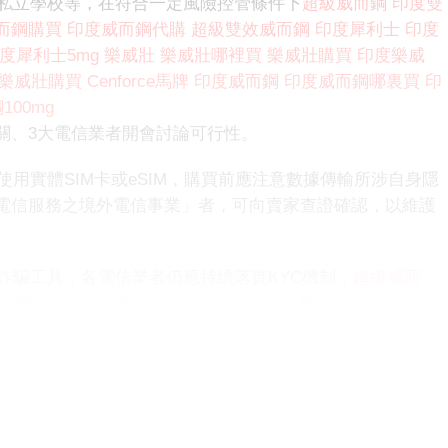
公私立學校等，在符合一定風險控管條件下
超級威而鋼
印度雙
而鋼購買
印度威而鋼代購
超級雙效威而鋼
印度犀利士
印度
度犀利士5mg
樂威壯
樂威壯哪裡買
樂威壯購買
印度樂威
樂威壯購買
Cenforce馬牌
印度威而鋼
印度威而鋼哪裏買
印
00mg
關、3大電信業者開會討論可行性。
使用實體SIM卡或eSIM，購買前應注意數據傳輸所涉自身隱
電信服務之境外電信事業」者，可向賣家查證確認，以維護
詐騙工具，各電信業者仍應持續落實KYC機制，
超級威而
t
雙效威而鋼購買
印度威而鋼代購
超級雙效威而鋼
印度犀
犀利士
印度犀利士5mg
樂威壯
樂威壯哪裡買
樂威壯購
哪裡買
印度樂威壯購買
Cenforce馬牌
印度威而鋼
印度威而
用
印度威而鋼100mg