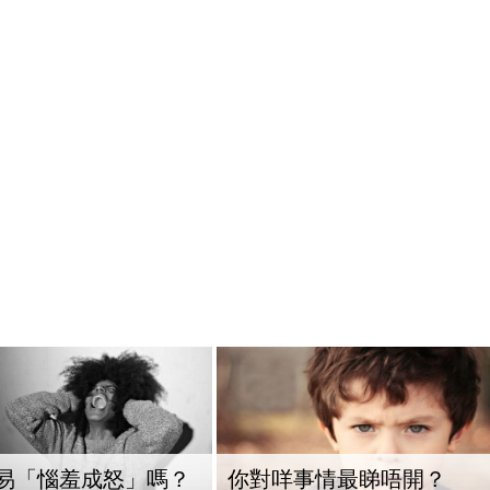
易「惱羞成怒」嗎？
你對咩事情最睇唔開？