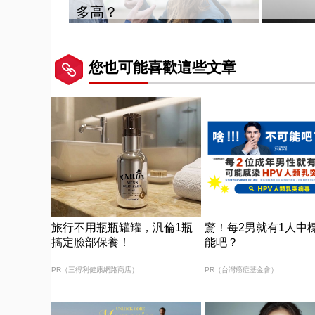
多高？
您也可能喜歡這些文章
旅行不用瓶瓶罐罐，汎倫1瓶
驚！每2男就有1人中
搞定臉部保養！
能吧？
PR（三得利健康網路商店）
PR（台灣癌症基金會）