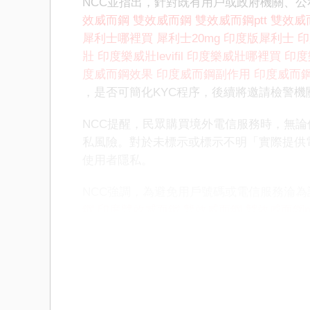
NCC並指出，針對既有用戶或政府機關、
效威而鋼
雙效威而鋼
雙效威而鋼ptt
雙效威
犀利士哪裡買
犀利士20mg
印度版犀利士
印
壯
印度樂威壯levifil
印度樂威壯哪裡買
印度
度威而鋼效果
印度威而鋼副作用
印度威而鋼1
，是否可簡化KYC程序，後續將邀請檢警機
NCC提醒，民眾購買境外電信服務時，無論
私風險。對於未標示或標示不明「實際提供
使用者隱私。
NCC強調，為避免用戶號碼或電信服務淪為
鋼
印度雙效威而鋼
雙效威而鋼
雙效威而鋼pt
利士
印度犀利士哪裡買
犀利士20mg
印度版
買
印度樂威壯
印度樂威壯levifil
印度樂威壯
鋼哪裏買
印度威而鋼效果
印度威而鋼副作
共同防制詐騙。