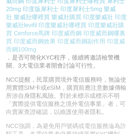
威而鋼
印度犀利士
印度犀利士哪裡買
犀利士
20mg
印度版犀利士
印度犀利士5mg
樂威
壯
樂威壯哪裡買
樂威壯購買
印度樂威壯
印度
樂威壯levifil
印度樂威壯哪裡買
印度樂威壯購
買
Cenforce馬牌
印度威而鋼
印度威而鋼哪裏
買
印度威而鋼效果
印度威而鋼副作用
印度威
而鋼100mg
，是否可簡化KYC程序，後續將邀請檢警機
關、3大電信業者開會討論可行性。
NCC提醒，民眾購買境外電信服務時，無論使
用實體SIM卡或eSIM，購買前應注意數據傳輸
所涉自身隱私風險。對於未標示或標示不明
「實際提供電信服務之境外電信事業」者，可
向賣家查證確認，以維護使用者隱私。
NCC強調，為避免用戶號碼或電信服務淪為詐