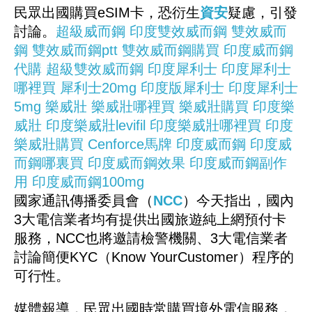
民眾出國購買eSIM卡，恐衍生
資安
疑慮，引發
討論。
超級威而鋼
印度雙效威而鋼
雙效威而
鋼
雙效威而鋼ptt
雙效威而鋼購買
印度威而鋼
代購
超級雙效威而鋼
印度犀利士
印度犀利士
哪裡買
犀利士20mg
印度版犀利士
印度犀利士
5mg
樂威壯
樂威壯哪裡買
樂威壯購買
印度樂
威壯
印度樂威壯levifil
印度樂威壯哪裡買
印度
樂威壯購買
Cenforce馬牌
印度威而鋼
印度威
而鋼哪裏買
印度威而鋼效果
印度威而鋼副作
用
印度威而鋼100mg
國家通訊傳播委員會（
NCC
）今天指出，國內
3大電信業者均有提供出國旅遊純上網預付卡
服務，NCC也將邀請檢警機關、3大電信業者
討論簡便KYC（Know YourCustomer）程序的
可行性。
媒體報導，民眾出國時常購買境外電信服務，