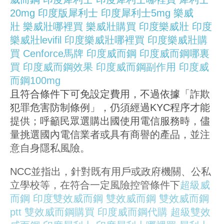
20mg
印度版犀利士
印度犀利士5mg
樂威
壯
樂威壯哪裡買
樂威壯購買
印度樂威壯
印度
樂威壯levifil
印度樂威壯哪裡買
印度樂威壯購
買
Cenforce馬牌
印度威而鋼
印度威而鋼哪裏
買
印度威而鋼效果
印度威而鋼副作用
印度威
而鋼100mg
且符合條件下可免設定費用，不過依據「詐欺
犯罪危害防制條例」，仍須經過KYC程序才能
提供；呼籲民眾選購出國使用電信服務時，儘
量挑選國內電信業者或具有商譽的產品，並注
意自身隱私風險。
NCC並指出，針對既有用戶或政府機關、公私
立學校等，在符合一定風險控管條件下
超級威
而鋼
印度雙效威而鋼
雙效威而鋼
雙效威而鋼
ptt
雙效威而鋼購買
印度威而鋼代購
超級雙效