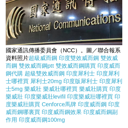
國家通訊傳播委員會（NCC）。圖／聯合報系
資料照片
超級威而鋼
印度雙效威而鋼
雙效威
而鋼
雙效威而鋼ptt
雙效威而鋼購買
印度威而
鋼代購
超級雙效威而鋼
印度犀利士
印度犀利
士哪裡買
犀利士20mg
印度版犀利士
印度犀利
士5mg
樂威壯
樂威壯哪裡買
樂威壯購買
印度
樂威壯
印度樂威壯levifil
印度樂威壯哪裡買
印
度樂威壯購買
Cenforce馬牌
印度威而鋼
印度
威而鋼哪裏買
印度威而鋼效果
印度威而鋼副
作用
印度威而鋼100mg