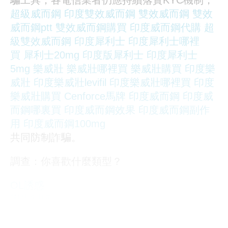
騙工具，各電信業者仍應持續落實KYC機制，
超級威而鋼
印度雙效威而鋼
雙效威而鋼
雙效
威而鋼ptt
雙效威而鋼購買
印度威而鋼代購
超
級雙效威而鋼
印度犀利士
印度犀利士哪裡
買
犀利士20mg
印度版犀利士
印度犀利士
5mg
樂威壯
樂威壯哪裡買
樂威壯購買
印度樂
威壯
印度樂威壯levifil
印度樂威壯哪裡買
印度
樂威壯購買
Cenforce馬牌
印度威而鋼
印度威
而鋼哪裏買
印度威而鋼效果
印度威而鋼副作
用
印度威而鋼100mg
共同防制詐騙。
調查：你喜歡什麼類型？
OL誘惑
學生制服
人妻NTR
素人女大生