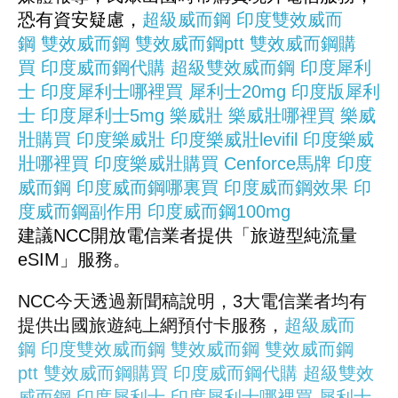
恐有資安疑慮，
超級威而鋼
印度雙效威而
鋼
雙效威而鋼
雙效威而鋼ptt
雙效威而鋼購
買
印度威而鋼代購
超級雙效威而鋼
印度犀利
士
印度犀利士哪裡買
犀利士20mg
印度版犀利
士
印度犀利士5mg
樂威壯
樂威壯哪裡買
樂威
壯購買
印度樂威壯
印度樂威壯levifil
印度樂威
壯哪裡買
印度樂威壯購買
Cenforce馬牌
印度
威而鋼
印度威而鋼哪裏買
印度威而鋼效果
印
度威而鋼副作用
印度威而鋼100mg
建議NCC開放電信業者提供「旅遊型純流量
eSIM」服務。
NCC今天透過新聞稿說明，3大電信業者均有
提供出國旅遊純上網預付卡服務，
超級威而
鋼
印度雙效威而鋼
雙效威而鋼
雙效威而鋼
ptt
雙效威而鋼購買
印度威而鋼代購
超級雙效
威而鋼
印度犀利士
印度犀利士哪裡買
犀利士