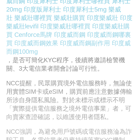
威而鋼
印度犀利士
印度犀利士哪裡買
犀利士
20mg
印度版犀利士
印度犀利士5mg
樂威
壯
樂威壯哪裡買
樂威壯購買
印度樂威壯
印度
樂威壯levifil
印度樂威壯哪裡買
印度樂威壯購
買
Cenforce馬牌
印度威而鋼
印度威而鋼哪裏
買
印度威而鋼效果
印度威而鋼副作用
印度威
而鋼100mg
，是否可簡化KYC程序，後續將邀請檢警機
關、3大電信業者開會討論可行性。
NCC提醒，民眾購買境外電信服務時，無論使
用實體SIM卡或eSIM，購買前應注意數據傳輸
所涉自身隱私風險。對於未標示或標示不明
「實際提供電信服務之境外電信事業」者，可
向賣家查證確認，以維護使用者隱私。
NCC強調，為避免用戶號碼或電信服務淪為詐