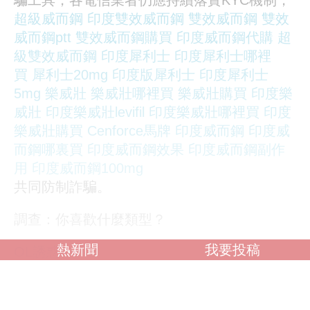
騙工具，各電信業者仍應持續落實KYC機制，
超級威而鋼
印度雙效威而鋼
雙效威而鋼
雙效
威而鋼ptt
雙效威而鋼購買
印度威而鋼代購
超
級雙效威而鋼
印度犀利士
印度犀利士哪裡
買
犀利士20mg
印度版犀利士
印度犀利士
5mg
樂威壯
樂威壯哪裡買
樂威壯購買
印度樂
威壯
印度樂威壯levifil
印度樂威壯哪裡買
印度
樂威壯購買
Cenforce馬牌
印度威而鋼
印度威
而鋼哪裏買
印度威而鋼效果
印度威而鋼副作
用
印度威而鋼100mg
共同防制詐騙。
調查：你喜歡什麼類型？
熱新聞
我要投稿
OL誘惑
學生制服
人妻NTR
素人女大生