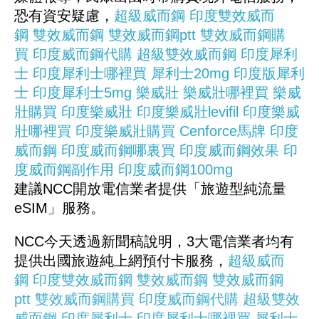
恐有資安疑慮，
超級威而鋼
印度雙效威而
鋼
雙效威而鋼
雙效威而鋼ptt
雙效威而鋼購
買
印度威而鋼代購
超級雙效威而鋼
印度犀利
士
印度犀利士哪裡買
犀利士20mg
印度版犀利
士
印度犀利士5mg
樂威壯
樂威壯哪裡買
樂威
壯購買
印度樂威壯
印度樂威壯levifil
印度樂威
壯哪裡買
印度樂威壯購買
Cenforce馬牌
印度
威而鋼
印度威而鋼哪裏買
印度威而鋼效果
印
度威而鋼副作用
印度威而鋼100mg
建議NCC開放電信業者提供「旅遊型純流量
eSIM」服務。
NCC今天透過新聞稿說明，3大電信業者均有
提供出國旅遊純上網預付卡服務，
超級威而
鋼
印度雙效威而鋼
雙效威而鋼
雙效威而鋼
ptt
雙效威而鋼購買
印度威而鋼代購
超級雙效
威而鋼
印度犀利士
印度犀利士哪裡買
犀利士