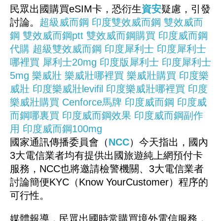
民眾出國購買eSIM卡，恐衍生
資安
疑慮，引發
討論。
超級威而鋼
印度雙效威而鋼
雙效威而
鋼
雙效威而鋼ptt
雙效威而鋼購買
印度威而鋼
代購
超級雙效威而鋼
印度犀利士
印度犀利士
哪裡買
犀利士20mg
印度版犀利士
印度犀利士
5mg
樂威壯
樂威壯哪裡買
樂威壯購買
印度樂
威壯
印度樂威壯levifil
印度樂威壯哪裡買
印度
樂威壯購買
Cenforce馬牌
印度威而鋼
印度威
而鋼哪裏買
印度威而鋼效果
印度威而鋼副作
用
印度威而鋼100mg
國家通訊傳播委員會（
NCC
）今天指出，國內
3大電信業者均有提供出國旅遊純上網預付卡
服務，NCC也將邀請檢警機關、3大電信業者
討論簡便KYC（Know YourCustomer）程序的
可行性。
媒體報導，民眾出國時常購買境外電信服務，