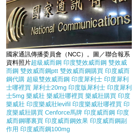
國家通訊傳播委員會（NCC）。圖／聯合報系
資料照片
超級威而鋼
印度雙效威而鋼
雙效威
而鋼
雙效威而鋼ptt
雙效威而鋼購買
印度威而
鋼代購
超級雙效威而鋼
印度犀利士
印度犀利
士哪裡買
犀利士20mg
印度版犀利士
印度犀利
士5mg
樂威壯
樂威壯哪裡買
樂威壯購買
印度
樂威壯
印度樂威壯levifil
印度樂威壯哪裡買
印
度樂威壯購買
Cenforce馬牌
印度威而鋼
印度
威而鋼哪裏買
印度威而鋼效果
印度威而鋼副
作用
印度威而鋼100mg