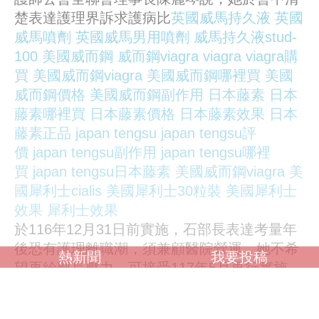
楚表達護理界訴求護病比
英國威馬持久液
英國
威馬噴劑
英國威馬男用噴劑
威馬持久液stud-
100
美國威而鋼
威而鋼viagra
viagra
viagra購
買
美國威而鋼viagra
美國威而鋼哪裡買
美國
威而鋼價格
美國威而鋼副作用
日本藤素
日本
藤素哪裡買
日本藤素價格
日本藤素效果
日本
藤素正品
japan tengsu
japan tengsu評
價
japan tengsu副作用
japan tengsu哪裡
買
japan tengsu日本藤素
美國威而鋼viagra
美
國犀利士cialis
美國犀利士30粒裝
美國犀利士
效果
犀利士效果
於116年12月31日前實施，石部長表達考量年
後恐有護理離職潮，須兼顧醫院營運，她不希
熱新聞
我要投稿
望再給部長壓力，可接受117年5月再行實施，
但不論是116年底或117年5月實施，衛福部都
應把握時間充實護理人力，該補人補人、該給