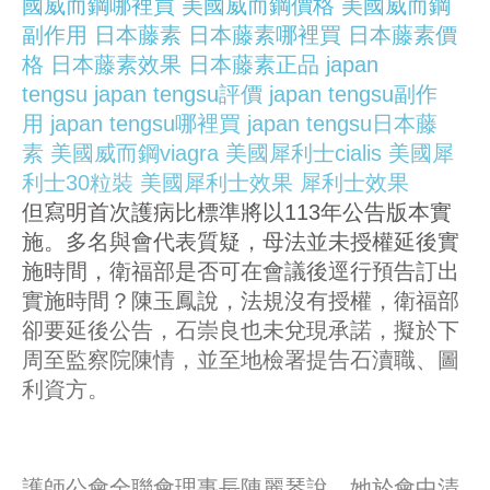
國威而鋼哪裡買
美國威而鋼價格
美國威而鋼
副作用
日本藤素
日本藤素哪裡買
日本藤素價
格
日本藤素效果
日本藤素正品
japan
tengsu
japan tengsu評價
japan tengsu副作
用
japan tengsu哪裡買
japan tengsu日本藤
素
美國威而鋼viagra
美國犀利士cialis
美國犀
利士30粒裝
美國犀利士效果
犀利士效果
但寫明首次護病比標準將以113年公告版本實
施。多名與會代表質疑，母法並未授權延後實
施時間，衛福部是否可在會議後逕行預告訂出
實施時間？陳玉鳳說，法規沒有授權，衛福部
卻要延後公告，石崇良也未兌現承諾，擬於下
周至監察院陳情，並至地檢署提告石瀆職、圖
利資方。
護師公會全聯會理事長陳麗琴說，她於會中清