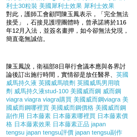
利士30粒裝
美國犀利士效果
犀利士效果
對此，護師工會顧問陳玉鳳表示，「完全無法
接受」，石接見護理團體時，曾承諾將於116
年12月入法，並簽名畫押，如今卻無法兌現，
簡直毫無誠信。
陳玉鳳說，衛福部8日舉行會議本應與各界討
論後訂出施行時間，實情卻是放任醫界、
英國
威馬持久液
英國威馬噴劑
英國威馬男用噴
劑
威馬持久液stud-100
美國威而鋼
威而鋼
viagra
viagra
viagra購買
美國威而鋼viagra
美
國威而鋼哪裡買
美國威而鋼價格
美國威而鋼
副作用
日本藤素
日本藤素哪裡買
日本藤素價
格
日本藤素效果
日本藤素正品
japan
tengsu
japan tengsu評價
japan tengsu副作