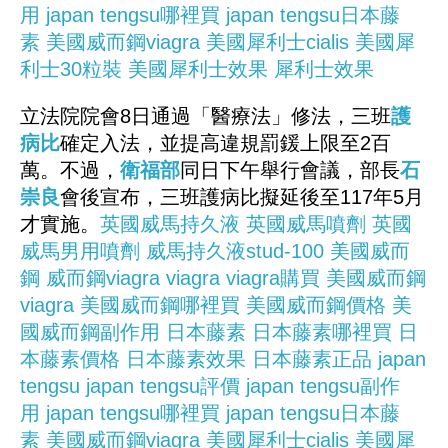
用
japan tengsu哪裡買
japan tengsu日本藤
素
美國威而鋼viagra
美國犀利士cialis
美國犀
利士30粒裝
美國犀利士效果
犀利士效果
立法院院會8日通過「醫療法」修法，三班
護
病比
確定入法，並提高違規罰鍰上限至2百
萬。不過，
衛福部
同日下午舉行會議，部長
石
崇良
會後宣布，三班護病比擬延後至117年5月
才實施。
英國威馬持久液
英國威馬噴劑
英國
威馬男用噴劑
威馬持久液stud-100
美國威而
鋼
威而鋼viagra
viagra
viagra購買
美國威而鋼
viagra
美國威而鋼哪裡買
美國威而鋼價格
美
國威而鋼副作用
日本藤素
日本藤素哪裡買
日
本藤素價格
日本藤素效果
日本藤素正品
japan
tengsu
japan tengsu評價
japan tengsu副作
用
japan tengsu哪裡買
japan tengsu日本藤
素
美國威而鋼viagra
美國犀利士cialis
美國犀