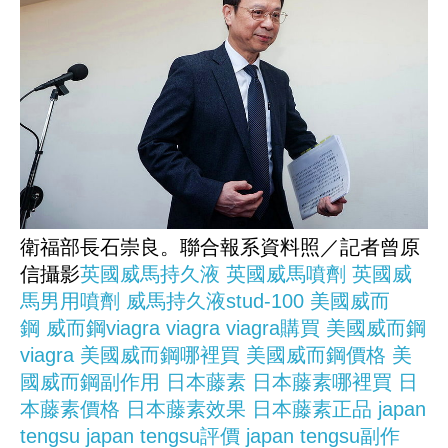
衛福部長石崇良。聯合報系資料照／記者曾原
信攝影
英國威馬持久液
英國威馬噴劑
英國威
馬男用噴劑
威馬持久液stud-100
美國威而
鋼
威而鋼viagra
viagra
viagra購買
美國威而鋼
viagra
美國威而鋼哪裡買
美國威而鋼價格
美
國威而鋼副作用
日本藤素
日本藤素哪裡買
日
本藤素價格
日本藤素效果
日本藤素正品
japan
tengsu
japan tengsu評價
japan tengsu副作