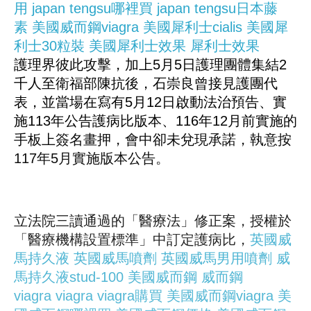
用
japan tengsu哪裡買
japan tengsu日本藤
素
美國威而鋼viagra
美國犀利士cialis
美國犀
利士30粒裝
美國犀利士效果
犀利士效果
護理界彼此攻擊，加上5月5日護理團體集結2
千人至衛福部陳抗後，石崇良曾接見護團代
表，並當場在寫有5月12日啟動法治預告、實
施113年公告護病比版本、116年12月前實施的
手板上簽名畫押，會中卻未兌現承諾，執意按
117年5月實施版本公告。
立法院三讀通過的「醫療法」修正案，授權於
「醫療機構設置標準」中訂定護病比，
英國威
馬持久液
英國威馬噴劑
英國威馬男用噴劑
威
馬持久液stud-100
美國威而鋼
威而鋼
viagra
viagra
viagra購買
美國威而鋼viagra
美