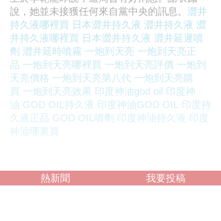
說，她並未接獲任何來自黨中央的訊息。
澀井
持久液哪裡買
日本澀井持久液
澀井持久液
澀
井持久液哪裡買
日本澀井持久液
澀井延遲噴
劑
澀井延時噴霧
一炮到天亮
一炮到天亮正
品
一炮到天亮哪裡買
一炮到天亮評價
一炮到
天亮價格
一炮到天亮第八代
一炮到天亮購
買
一炮到天亮效果
印度神油god oil
印度神
油
GOD OIL持久液
印度神油GOD OIL
印度持
久液正品
GOD OIL噴劑
印度神油持久液
印度
神油哪裏買
熱新聞
我要投稿
調查：你喜歡什麼類型？
OL誘惑