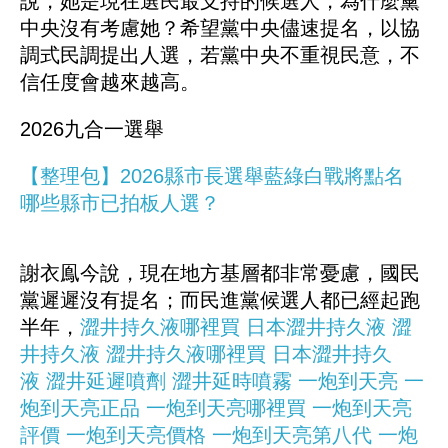
說，她是現在選民最支持的候選人，為什麼黨
中央沒有考慮她？希望黨中央儘速提名，以協
調式民調提出人選，若黨中央不重視民意，不
信任度會越來越高。
2026九合一選舉
【整理包】2026縣市長選舉藍綠白戰將點名
哪些縣市已拍板人選？
謝衣鳯今說，現在地方基層都非常憂慮，國民
黨遲遲沒有提名；而民進黨候選人都已經起跑
半年，
澀井持久液哪裡買
日本澀井持久液
澀
井持久液
澀井持久液哪裡買
日本澀井持久
液
澀井延遲噴劑
澀井延時噴霧
一炮到天亮
一
炮到天亮正品
一炮到天亮哪裡買
一炮到天亮
評價
一炮到天亮價格
一炮到天亮第八代
一炮