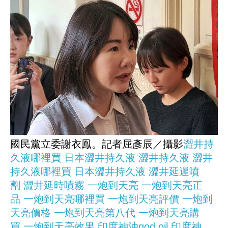
國民黨立委謝衣鳯。記者屈彥辰／攝影
澀井持
久液哪裡買
日本澀井持久液
澀井持久液
澀井
持久液哪裡買
日本澀井持久液
澀井延遲噴
劑
澀井延時噴霧
一炮到天亮
一炮到天亮正
品
一炮到天亮哪裡買
一炮到天亮評價
一炮到
天亮價格
一炮到天亮第八代
一炮到天亮購
買
一炮到天亮效果
印度神油god oil
印度神