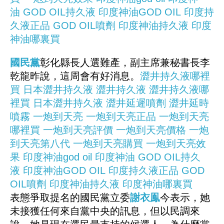
油
GOD OIL持久液
印度神油GOD OIL
印度持
久液正品
GOD OIL噴劑
印度神油持久液
印度
神油哪裏買
國民黨
彰化縣長人選難產，副主席兼秘書長李
乾龍昨說，這周會有好消息。
澀井持久液哪裡
買
日本澀井持久液
澀井持久液
澀井持久液哪
裡買
日本澀井持久液
澀井延遲噴劑
澀井延時
噴霧
一炮到天亮
一炮到天亮正品
一炮到天亮
哪裡買
一炮到天亮評價
一炮到天亮價格
一炮
到天亮第八代
一炮到天亮購買
一炮到天亮效
果
印度神油god oil
印度神油
GOD OIL持久
液
印度神油GOD OIL
印度持久液正品
GOD
OIL噴劑
印度神油持久液
印度神油哪裏買
表態爭取提名的國民黨立委
謝衣鳯
今表示，她
未接獲任何來自黨中央的訊息，但以民調來