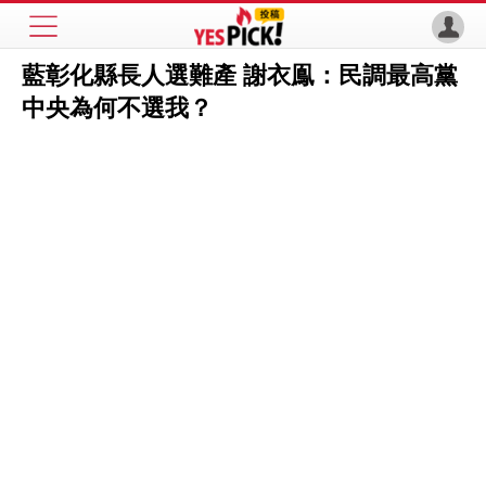
藍彰化縣長人選難產 謝衣鳯：民調最高黨
中央為何不選我？