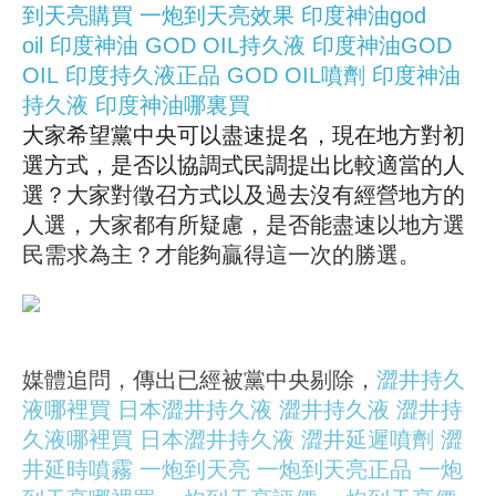
到天亮購買
一炮到天亮效果
印度神油god
oil
印度神油
GOD OIL持久液
印度神油GOD
OIL
印度持久液正品
GOD OIL噴劑
印度神油
持久液
印度神油哪裏買
大家希望黨中央可以盡速提名，現在地方對初
選方式，是否以協調式民調提出比較適當的人
選？大家對徵召方式以及過去沒有經營地方的
人選，大家都有所疑慮，是否能盡速以地方選
民需求為主？才能夠贏得這一次的勝選。
媒體追問，傳出已經被黨中央剔除，
澀井持久
液哪裡買
日本澀井持久液
澀井持久液
澀井持
久液哪裡買
日本澀井持久液
澀井延遲噴劑
澀
井延時噴霧
一炮到天亮
一炮到天亮正品
一炮