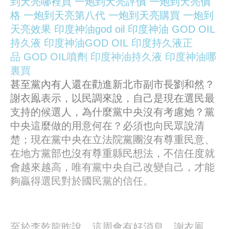
到天亮哪裡買
一炮到天亮評價
一炮到天亮價
格
一炮到天亮第八代
一炮到天亮購買
一炮到
天亮效果
印度神油god oil
印度神油
GOD OIL
持久液
印度神油GOD OIL
印度持久液正
品
GOD OIL噴劑
印度神油持久液
印度神油哪
裏買
甚至黨內有人還在勸進新北市副市長劉和然？
謝衣鳯表示，以民調來說，自己是現在選民最
支持的候選人，為什麼黨中央沒有考慮她？黨
中央這麼做的用意何在？必須也向民眾說清
楚；現在黨中央在立法院黨團沒有尊重民意、
在地方黨部也沒有尊重縣民想法，不信任度就
會越來越高，唯有黨中央自己改變自己，才能
夠贏得選民對於國民黨的信任。
至於李乾龍昨說，這周會有好消息。謝衣鳯