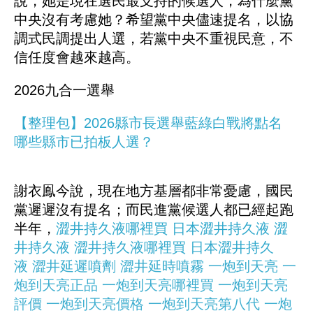
說，她是現在選民最支持的候選人，為什麼黨
中央沒有考慮她？希望黨中央儘速提名，以協
調式民調提出人選，若黨中央不重視民意，不
信任度會越來越高。
2026九合一選舉
【整理包】2026縣市長選舉藍綠白戰將點名
哪些縣市已拍板人選？
謝衣鳯今說，現在地方基層都非常憂慮，國民
黨遲遲沒有提名；而民進黨候選人都已經起跑
半年，
澀井持久液哪裡買
日本澀井持久液
澀
井持久液
澀井持久液哪裡買
日本澀井持久
液
澀井延遲噴劑
澀井延時噴霧
一炮到天亮
一
炮到天亮正品
一炮到天亮哪裡買
一炮到天亮
評價
一炮到天亮價格
一炮到天亮第八代
一炮