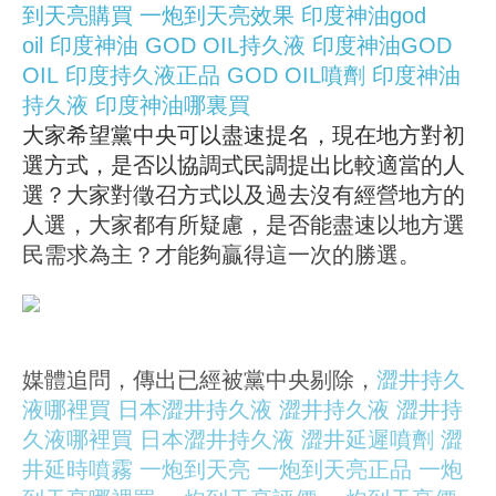
到天亮購買
一炮到天亮效果
印度神油god
oil
印度神油
GOD OIL持久液
印度神油GOD
OIL
印度持久液正品
GOD OIL噴劑
印度神油
持久液
印度神油哪裏買
大家希望黨中央可以盡速提名，現在地方對初
選方式，是否以協調式民調提出比較適當的人
選？大家對徵召方式以及過去沒有經營地方的
人選，大家都有所疑慮，是否能盡速以地方選
民需求為主？才能夠贏得這一次的勝選。
媒體追問，傳出已經被黨中央剔除，
澀井持久
液哪裡買
日本澀井持久液
澀井持久液
澀井持
久液哪裡買
日本澀井持久液
澀井延遲噴劑
澀
井延時噴霧
一炮到天亮
一炮到天亮正品
一炮