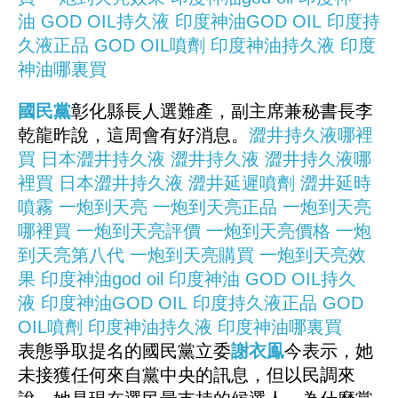
油
GOD OIL持久液
印度神油GOD OIL
印度持
久液正品
GOD OIL噴劑
印度神油持久液
印度
神油哪裏買
國民黨
彰化縣長人選難產，副主席兼秘書長李
乾龍昨說，這周會有好消息。
澀井持久液哪裡
買
日本澀井持久液
澀井持久液
澀井持久液哪
裡買
日本澀井持久液
澀井延遲噴劑
澀井延時
噴霧
一炮到天亮
一炮到天亮正品
一炮到天亮
哪裡買
一炮到天亮評價
一炮到天亮價格
一炮
到天亮第八代
一炮到天亮購買
一炮到天亮效
果
印度神油god oil
印度神油
GOD OIL持久
液
印度神油GOD OIL
印度持久液正品
GOD
OIL噴劑
印度神油持久液
印度神油哪裏買
表態爭取提名的國民黨立委
謝衣鳯
今表示，她
未接獲任何來自黨中央的訊息，但以民調來