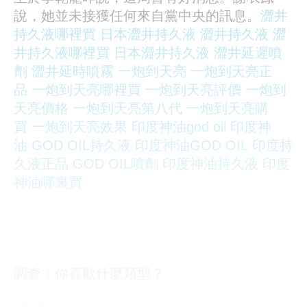
說，她並未接獲任何來自黨中央的訊息。
澀井
持久液哪裡買
日本澀井持久液
澀井持久液
澀
井持久液哪裡買
日本澀井持久液
澀井延遲噴
劑
澀井延時噴霧
一炮到天亮
一炮到天亮正
品
一炮到天亮哪裡買
一炮到天亮評價
一炮到
天亮價格
一炮到天亮第八代
一炮到天亮購
買
一炮到天亮效果
印度神油god oil
印度神
油
GOD OIL持久液
印度神油GOD OIL
印度持
久液正品
GOD OIL噴劑
印度神油持久液
印度
神油哪裏買
調查：你喜歡什麼類型？
OL誘惑