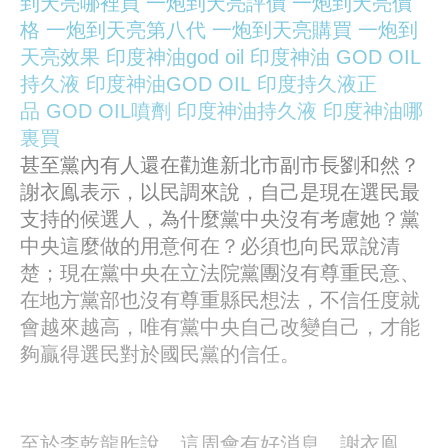
到天亮哪裡買
一炮到天亮評價
一炮到天亮價
格
一炮到天亮第八代
一炮到天亮購買
一炮到
天亮效果
印度神油god oil
印度神油
GOD OIL
持久液
印度神油GOD OIL
印度持久液正
品
GOD OIL噴劑
印度神油持久液
印度神油哪
裏買
甚至黨內有人還在勸進新北市副市長劉和然？
謝衣鳯表示，以民調來說，自己是現在選民最
支持的候選人，為什麼黨中央沒有考慮她？黨
中央這麼做的用意何在？必須也向民眾說清
楚；現在黨中央在立法院黨團沒有尊重民意、
在地方黨部也沒有尊重縣民想法，不信任度就
會越來越高，唯有黨中央自己改變自己，才能
夠贏得選民對於國民黨的信任。
至於李乾龍昨說，這周會有好消息。謝衣鳯