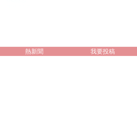
學生制服
人妻NTR
素人女大生
歐美系列
自拍外流
不好說
熱新聞
我要投稿
閱讀全文