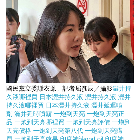
國民黨立委謝衣鳯。記者屈彥辰／攝影
澀井持
久液哪裡買
日本澀井持久液
澀井持久液
澀井
持久液哪裡買
日本澀井持久液
澀井延遲噴
劑
澀井延時噴霧
一炮到天亮
一炮到天亮正
品
一炮到天亮哪裡買
一炮到天亮評價
一炮到
天亮價格
一炮到天亮第八代
一炮到天亮購
買
一炮到天亮效果
印度神油god oil
印度神