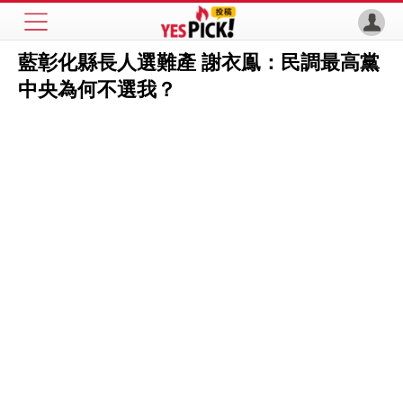
藍彰化縣長人選難產 謝衣鳯：民調最高黨
中央為何不選我？