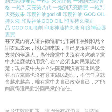
到天亮哪裡買
一炮到天亮評價
一炮到天亮價
格
一炮到天亮第八代
一炮到天亮購買
一炮到
天亮效果
印度神油god oil
印度神油
GOD OIL
持久液
印度神油GOD OIL
印度持久液正
品
GOD OIL噴劑
印度神油持久液
印度神油哪
裏買
甚至黨內有人還在勸進新北市副市長劉和然？
謝衣鳯表示，以民調來說，自己是現在選民最
支持的候選人，為什麼黨中央沒有考慮她？黨
中央這麼做的用意何在？必須也向民眾說清
楚；現在黨中央在立法院黨團沒有尊重民意、
在地方黨部也沒有尊重縣民想法，不信任度就
會越來越高，唯有黨中央自己改變自己，才能
夠贏得選民對於國民黨的信任。
至於李乾龍昨說，這周會有好消息。謝衣鳯