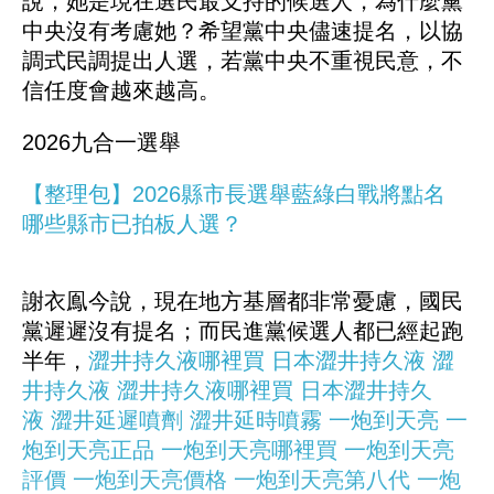
說，她是現在選民最支持的候選人，為什麼黨
中央沒有考慮她？希望黨中央儘速提名，以協
調式民調提出人選，若黨中央不重視民意，不
信任度會越來越高。
2026九合一選舉
【整理包】2026縣市長選舉藍綠白戰將點名
哪些縣市已拍板人選？
謝衣鳯今說，現在地方基層都非常憂慮，國民
黨遲遲沒有提名；而民進黨候選人都已經起跑
半年，
澀井持久液哪裡買
日本澀井持久液
澀
井持久液
澀井持久液哪裡買
日本澀井持久
液
澀井延遲噴劑
澀井延時噴霧
一炮到天亮
一
炮到天亮正品
一炮到天亮哪裡買
一炮到天亮
評價
一炮到天亮價格
一炮到天亮第八代
一炮