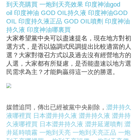
到天亮購買
一炮到天亮效果
印度神油god
oil
印度神油
GOD OIL持久液
印度神油GOD
OIL
印度持久液正品
GOD OIL噴劑
印度神油
持久液
印度神油哪裏買
大家希望黨中央可以盡速提名，現在地方對初
選方式，是否以協調式民調提出比較適當的人
選？大家對徵召方式以及過去沒有經營地方的
人選，大家都有所疑慮，是否能盡速以地方選
民需求為主？才能夠贏得這一次的勝選。
媒體追問，傳出已經被黨中央剔除，
澀井持久
液哪裡買
日本澀井持久液
澀井持久液
澀井持
久液哪裡買
日本澀井持久液
澀井延遲噴劑
澀
井延時噴霧
一炮到天亮
一炮到天亮正品
一炮