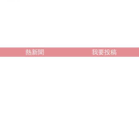
學生制服
人妻NTR
素人女大生
歐美系列
自拍外流
不好說
熱新聞
我要投稿
閱讀全文