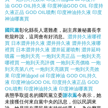
油
GOD OIL持久液
印度神油GOD OIL
印度持
久液正品
GOD OIL噴劑
印度神油持久液
印度
神油哪裏買
國民黨
彰化縣長人選難產，副主席兼秘書長李
乾龍昨說，這周會有好消息。
澀井持久液哪裡
買
日本澀井持久液
澀井持久液
澀井持久液哪
裡買
日本澀井持久液
澀井延遲噴劑
澀井延時
噴霧
一炮到天亮
一炮到天亮正品
一炮到天亮
哪裡買
一炮到天亮評價
一炮到天亮價格
一炮
到天亮第八代
一炮到天亮購買
一炮到天亮效
果
印度神油god oil
印度神油
GOD OIL持久
液
印度神油GOD OIL
印度持久液正品
GOD
OIL噴劑
印度神油持久液
印度神油哪裏買
表態爭取提名的國民黨立委
謝衣鳯
今表示，她
未接獲任何來自黨中央的訊息，但以民調來