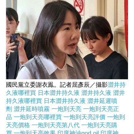
國民黨立委謝衣鳯。記者屈彥辰／攝影
澀井持
久液哪裡買
日本澀井持久液
澀井持久液
澀井
持久液哪裡買
日本澀井持久液
澀井延遲噴
劑
澀井延時噴霧
一炮到天亮
一炮到天亮正
品
一炮到天亮哪裡買
一炮到天亮評價
一炮到
天亮價格
一炮到天亮第八代
一炮到天亮購
買
一炮到天亮效果
印度神油god oil
印度神