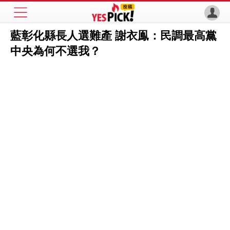
藍彰化縣長人選難產 謝衣鳯：民調最高黨
中央為何不選我？