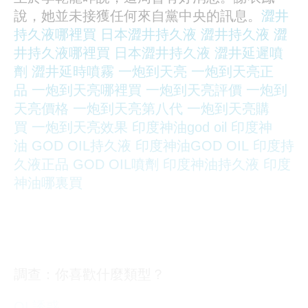
說，她並未接獲任何來自黨中央的訊息。
澀井
持久液哪裡買
日本澀井持久液
澀井持久液
澀
井持久液哪裡買
日本澀井持久液
澀井延遲噴
劑
澀井延時噴霧
一炮到天亮
一炮到天亮正
品
一炮到天亮哪裡買
一炮到天亮評價
一炮到
天亮價格
一炮到天亮第八代
一炮到天亮購
買
一炮到天亮效果
印度神油god oil
印度神
油
GOD OIL持久液
印度神油GOD OIL
印度持
久液正品
GOD OIL噴劑
印度神油持久液
印度
神油哪裏買
調查：你喜歡什麼類型？
OL誘惑