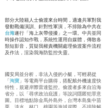
部分大陸籍人士偷渡來台時間，適逢共軍對我
發動戰備演訓、針對性軍演，不排除為中共在
台海
遂行「海上灰帶侵擾」之一環。中共並同
時操作認知作戰，系統性運用自媒體，傳散各
類短影音，質疑我權責機關處理偷渡案件流程
及作法，渲染我海防監控失靈。
國安局並分析，非法入侵的小艇，可輕易從
「
淘寶
」等電商平台購得，搭配舷外機速度快
特性，規避岸際雷達監控。偷渡者多來自沿海
省分，以「尋求政治庇護」等說詞隱匿犯罪意
圖。目標地點除金馬外島外，台灣本島集中苗
栗、淡水、林口、桃園等海域岸際，不排除解