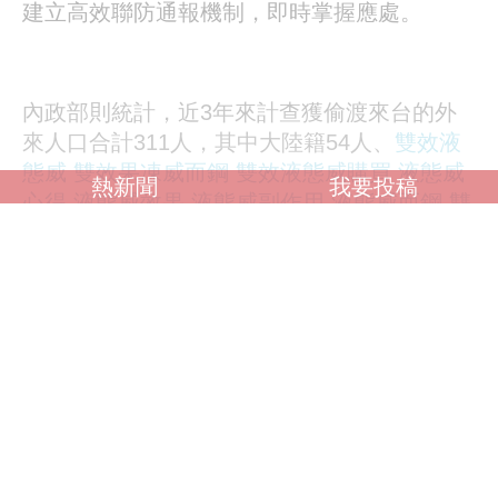
建立高效聯防通報機制，即時掌握應處。
內政部則統計，近3年來計查獲偷渡來台的外
來人口合計311人，其中大陸籍54人、
雙效液
態威
雙效果凍威而鋼
雙效液態威購買
液態威
熱新聞
我要投稿
心得
液態威效果
液態威副作用
液態威而鋼
雙
效液態威而鋼價格
雙效液態威而鋼哪裡買
印
度水果威而鋼
印度水果威kamagra
印度威而
鋼副作用
印度威而鋼哪裡買
印度水果威而鋼
Kamagra 100mg
外籍人士257人。
國防部也說明，國軍運用雷達、電子偵蒐和開
源情資等多元情蒐手段，對於各型目標船隻進