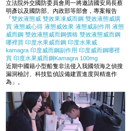
立法院外交國防委員會周一將邀請國安局長蔡
明彥以及國防部、內政部等部會，專案報告
「
雙效液態威
雙效果凍威而鋼
雙效液態威購
買
液態威心得
液態威效果
液態威副作用
液態
威而鋼
雙效液態威而鋼價格
雙效液態威而鋼
哪裡買
印度水果威而鋼
印度水果威
kamagra
印度威而鋼副作用
印度威而鋼哪裡
買
印度水果威而鋼Kamagra 100mg
近期中國籍小型船隻非法侵入我國領海之偵搜
漏洞檢討、科技監偵設備建置進度與精進作
為」。