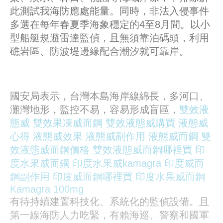
此測試我海防應處能量。同時，非法入侵事件
多選在每年春夏季海象穩定的4至8月間。以小
型船艇規避雷達監偵，且無須靠泊碼頭，利用
礁岩區、防波堤邊緣配合潮汐就可靠岸。
國安局表示，台灣本島海岸線綿長，多河口、
灘灣地形，監控不易，容易形成盲區，
雙效液
態威
雙效果凍威而鋼
雙效液態威購買
液態威
心得
液態威效果
液態威副作用
液態威而鋼
雙
效液態威而鋼價格
雙效液態威而鋼哪裡買
印
度水果威而鋼
印度水果威kamagra
印度威而
鋼副作用
印度威而鋼哪裡買
印度水果威而鋼
Kamagra 100mg
有待持續建置科技化、系統化的監偵設備。且
第一線海防人力吃緊，有賴海巡、警察和國軍