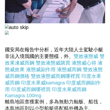
國安局在報告中分析，近年大陸人士駕駛小艇
非法入境我國的主要態樣，外、
雙效液態威
雙
效果凍威而鋼
雙效液態威購買
液態威心得
液
態威效果
液態威副作用
液態威而鋼
雙效液態
威而鋼價格
雙效液態威而鋼哪裡買
印度水果
威而鋼
印度水果威kamagra
印度威而鋼副作
用
印度威而鋼哪裡買
印度水果威而鋼
Kamagra 100mg
離島地區查獲案例，多為無動力舢舨、船筏，
本島地區則以小型船艇搭配舷外機為主。