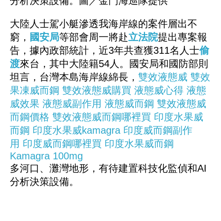
分析決策設備。圖／金門海巡隊提供
大陸人士駕小艇滲透我海岸線的案件層出不
窮，
國安局
等部會周一將赴
立法院
提出專案報
告，據內政部統計，近3年共查獲311名人士
偷
渡
來台，其中大陸籍54人。國安局和國防部則
坦言，台灣本島海岸線綿長，
雙效液態威
雙效
果凍威而鋼
雙效液態威購買
液態威心得
液態
威效果
液態威副作用
液態威而鋼
雙效液態威
而鋼價格
雙效液態威而鋼哪裡買
印度水果威
而鋼
印度水果威kamagra
印度威而鋼副作
用
印度威而鋼哪裡買
印度水果威而鋼
Kamagra 100mg
多河口、灘灣地形，有待建置科技化監偵和AI
分析決策設備。