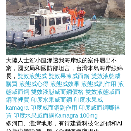
大陸人士駕小艇滲透我海岸線的案件層出不
窮，國安局和國防部坦言，台灣本島海岸線綿
長，
雙效液態威
雙效果凍威而鋼
雙效液態威
購買
液態威心得
液態威效果
液態威副作用
液
態威而鋼
雙效液態威而鋼價格
雙效液態威而
鋼哪裡買
印度水果威而鋼
印度水果威
kamagra
印度威而鋼副作用
印度威而鋼哪裡
買
印度水果威而鋼Kamagra 100mg
多河口、灘灣地形，有待建置科技化監偵和AI