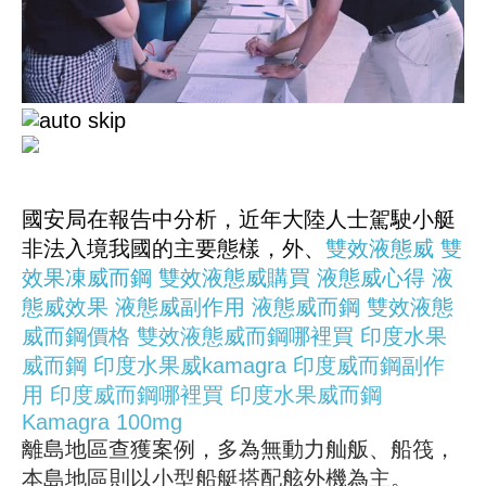
國安局在報告中分析，近年大陸人士駕駛小艇
非法入境我國的主要態樣，外、
雙效液態威
雙
效果凍威而鋼
雙效液態威購買
液態威心得
液
態威效果
液態威副作用
液態威而鋼
雙效液態
威而鋼價格
雙效液態威而鋼哪裡買
印度水果
威而鋼
印度水果威kamagra
印度威而鋼副作
用
印度威而鋼哪裡買
印度水果威而鋼
Kamagra 100mg
離島地區查獲案例，多為無動力舢舨、船筏，
本島地區則以小型船艇搭配舷外機為主。