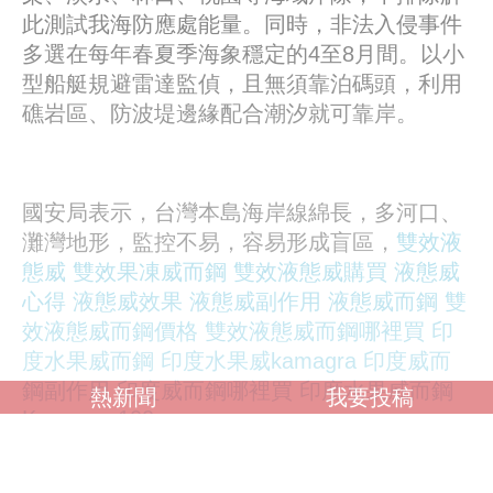
此測試我海防應處能量。同時，非法入侵事件
多選在每年春夏季海象穩定的4至8月間。以小
型船艇規避雷達監偵，且無須靠泊碼頭，利用
礁岩區、防波堤邊緣配合潮汐就可靠岸。
國安局表示，台灣本島海岸線綿長，多河口、
灘灣地形，監控不易，容易形成盲區，
雙效液
態威
雙效果凍威而鋼
雙效液態威購買
液態威
心得
液態威效果
液態威副作用
液態威而鋼
雙
效液態威而鋼價格
雙效液態威而鋼哪裡買
印
度水果威而鋼
印度水果威kamagra
印度威而
鋼副作用
印度威而鋼哪裡買
印度水果威而鋼
熱新聞
我要投稿
Kamagra 100mg
有待持續建置科技化、系統化的監偵設備。且
第一線海防人力吃緊，有賴海巡、警察和國軍