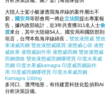
分析決策設備。圖／金門海巡隊提供
大陸人士駕小艇滲透我海岸線的案件層出不
窮，
國安局
等部會周一將赴
立法院
提出專案報
告，據內政部統計，近3年共查獲311名人士
偷
渡
來台，其中大陸籍54人。國安局和國防部則
坦言，台灣本島海岸線綿長，
雙效液態威
雙效
果凍威而鋼
雙效液態威購買
液態威心得
液態
威效果
液態威副作用
液態威而鋼
雙效液態威
而鋼價格
雙效液態威而鋼哪裡買
印度水果威
而鋼
印度水果威kamagra
印度威而鋼副作
用
印度威而鋼哪裡買
印度水果威而鋼
Kamagra 100mg
多河口、灘灣地形，有待建置科技化監偵和AI
分析決策設備。