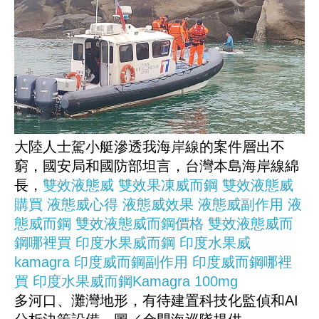
大陸人士駕小艇滲透我海岸線的案件層出不
窮，國安局和國防部坦言，台灣本島海岸線綿
長，
雙效液態威
雙效果凍威而鋼
雙效液態威
購買
液態威心得
液態威效果
液態威副作用
液
態威而鋼
雙效液態威而鋼價格
雙效液態威而
鋼哪裡買
印度水果威而鋼
印度水果威
kamagra
印度威而鋼副作用
印度威而鋼哪裡
買
印度水果威而鋼Kamagra 100mg
多河口、灘灣地形，有待建置科技化監偵和AI