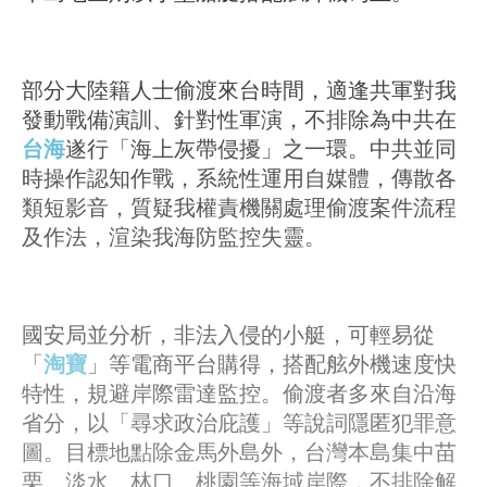
部分大陸籍人士偷渡來台時間，適逢共軍對我
發動戰備演訓、針對性軍演，不排除為中共在
台海
遂行「海上灰帶侵擾」之一環。中共並同
時操作認知作戰，系統性運用自媒體，傳散各
類短影音，質疑我權責機關處理偷渡案件流程
及作法，渲染我海防監控失靈。
國安局並分析，非法入侵的小艇，可輕易從
「
淘寶
」等電商平台購得，搭配舷外機速度快
特性，規避岸際雷達監控。偷渡者多來自沿海
省分，以「尋求政治庇護」等說詞隱匿犯罪意
圖。目標地點除金馬外島外，台灣本島集中苗
栗、淡水、林口、桃園等海域岸際，不排除解