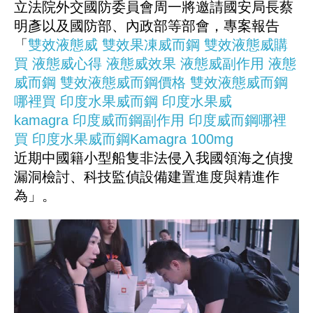
立法院外交國防委員會周一將邀請國安局長蔡
明彥以及國防部、內政部等部會，專案報告
「
雙效液態威
雙效果凍威而鋼
雙效液態威購
買
液態威心得
液態威效果
液態威副作用
液態
威而鋼
雙效液態威而鋼價格
雙效液態威而鋼
哪裡買
印度水果威而鋼
印度水果威
kamagra
印度威而鋼副作用
印度威而鋼哪裡
買
印度水果威而鋼Kamagra 100mg
近期中國籍小型船隻非法侵入我國領海之偵搜
漏洞檢討、科技監偵設備建置進度與精進作
為」。